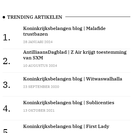
TRENDING ARTIKELEN
Koninkrijksbelangen blog | Malafide
trustbazen
1.
28 JANUARI 2024
AntilliaansDagblad | Z Air krijgt toestemming
van SXM
2.
10 AUGUSTUS 2024
Koninkrijksbelangen blog | Witwaswalhalla
3.
23 SEPTEMBER 2020
Koninkrijksbelangen blog | Sublicenties
4.
13 OKTOBER 2021
Koninkrijksbelangen blog | First Lady
5.