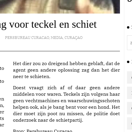
g voor teckel en schiet
PERSBUREAU CURACAO
,
MEDIA
,
CURAÇAO
Het dier zou zo dreigend hebben geblaft, dat de
agent geen andere oplossing zag dan het dier
neer te schieten.
to
Doest vraagt zich af of daar geen andere
middelen voor waren. Teckels zijn volgens haar
en
geen vechtmachines en waarschuwingsschoten
n,
helpen ook, als je bang bent voor een hond. Het
er
dier moet zijn poot nu missen, de politie doet
ts
onderzoek naar de schietpartij.
ar
Bron:
Persbureau Curacao