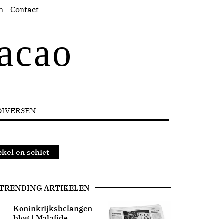
n
Contact
acao
DIVERSEN
ckel en schiet
TRENDING ARTIKELEN
Koninkrijksbelangen
blog | Malafide