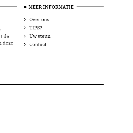
MEER INFORMATIE
Over ons
TIPS?
e
Uw steun
t de
n deze
Contact