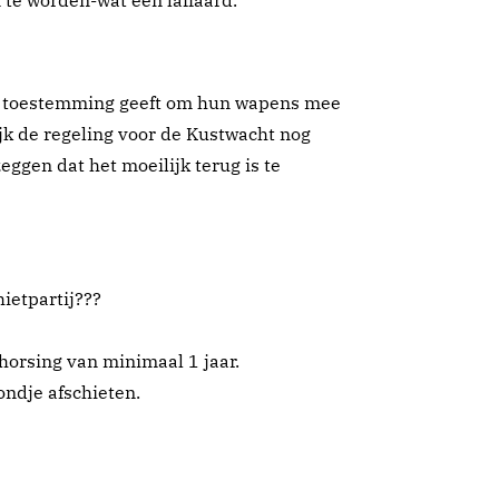
 te worden-wat een laffaard.
ren toestemming geeft om hun wapens mee
jk de regeling voor de Kustwacht nog
ggen dat het moeilijk terug is te
ietpartij???
horsing van minimaal 1 jaar.
ondje afschieten.