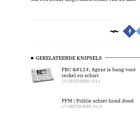
GERELATEERDE KNIPSELS
PBC &#124; Agent is bang voor
teckel en schiet
10 DECEMBER 2014
PFM | Politie schiet hond dood
15 SEPTEMBER 2016