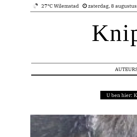
27°C Wilemstad
zaterdag, 8 augustu
Kni
AUTEUR
U ben hier:
K