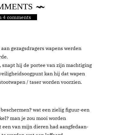
MMENTS
jn 4 comments
at aan gezagsdragers wapens werden
rde.
 snapt hij de portee van zijn machtiging
 veiligheidsoogpunt kan hij dat wapen
stootwapen / taser worden voorzien.
 beschermen? wat een zielig figuur-een
eckel? man je zou mooi worden
at een van mijn dieren had aangfedaan-