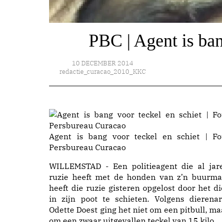
PBC | Agent is ban
10 DECEMBER 2014
redactie_curacao_2010_KKC
Agent is bang voor teckel en schiet | Fo
Persbureau Curacao
WILLEMSTAD - Een politieagent die al jar
ruzie heeft met de honden van z’n buurma
heeft die ruzie gisteren opgelost door het di
in zijn poot te schieten. Volgens dierenar
Odette Doest ging het niet om een pitbull, ma
om een zwaar uitgevallen teckel van 15 kilo.