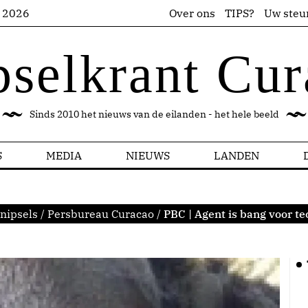
s 2026
Over ons
TIPS?
Uw steu
pselkrant Cur
Sinds 2010 het nieuws van de eilanden - het hele beeld
S
MEDIA
NIEUWS
LANDEN
nipsels
/
Persbureau Curacao
/
PBC | Agent is bang voor te