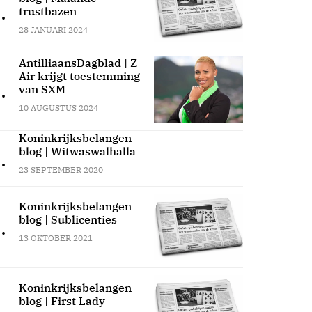
.
trustbazen
28 JANUARI 2024
AntilliaansDagblad | Z
Air krijgt toestemming
.
van SXM
10 AUGUSTUS 2024
Koninkrijksbelangen
blog | Witwaswalhalla
.
23 SEPTEMBER 2020
Koninkrijksbelangen
blog | Sublicenties
.
13 OKTOBER 2021
Koninkrijksbelangen
blog | First Lady
.