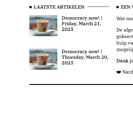
LAATSTE ARTIKELEN
EEN
Democracy now! |
Wat moo
Friday, March 21,
2025
De afge
goksect
hulp va
mogeli
Democracy now! |
Thursday, March 20,
Dank ju
2025
❤️ Nar