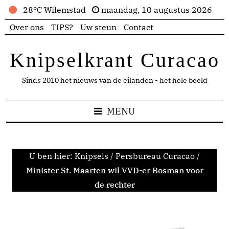
28°C Wilemstad
maandag, 10 augustus 2026
Over ons
TIPS?
Uw steun
Contact
Knipselkrant Curacao
Sinds 2010 het nieuws van de eilanden - het hele beeld
MENU
U ben hier:
Knipsels
/
Persbureau Curacao
/
Minister St. Maarten wil VVD-er Bosman voor
de rechter