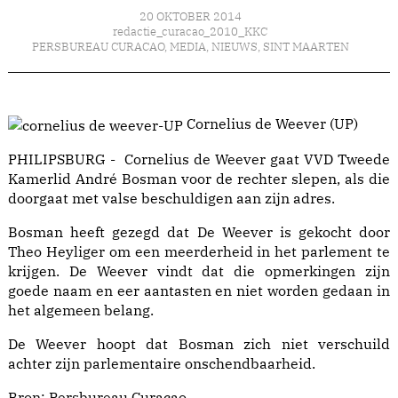
20 OKTOBER 2014
redactie_curacao_2010_KKC
PERSBUREAU CURACAO
,
MEDIA
,
NIEUWS
,
SINT MAARTEN
Cornelius de Weever (UP)
PHILIPSBURG - Cornelius de Weever gaat VVD Tweede
Kamerlid André Bosman voor de rechter slepen, als die
doorgaat met valse beschuldigen aan zijn adres.
Bosman heeft gezegd dat De Weever is gekocht door
Theo Heyliger om een meerderheid in het parlement te
krijgen. De Weever vindt dat die opmerkingen zijn
goede naam en eer aantasten en niet worden gedaan in
het algemeen belang.
De Weever hoopt dat Bosman zich niet verschuild
achter zijn parlementaire onschendbaarheid.
Bron:
Persbureau Curaçao