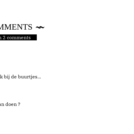
MMENTS
jn 2 comments
bij de buurtjes...
an doen ?