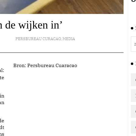
n de wijken in’
PERSBUREAU CURACAO
,
MEDIA
Bron:
Persbureau Cuaracao
l:
te
in
an
de
dt
ns