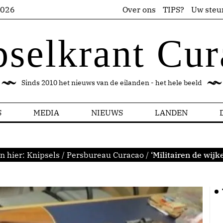
2026
Over ons
TIPS?
Uw steu
pselkrant Cur
Sinds 2010 het nieuws van de eilanden - het hele beeld
S
MEDIA
NIEUWS
LANDEN
n hier:
Knipsels
/
Persbureau Curacao
/
‘Militairen de wijke