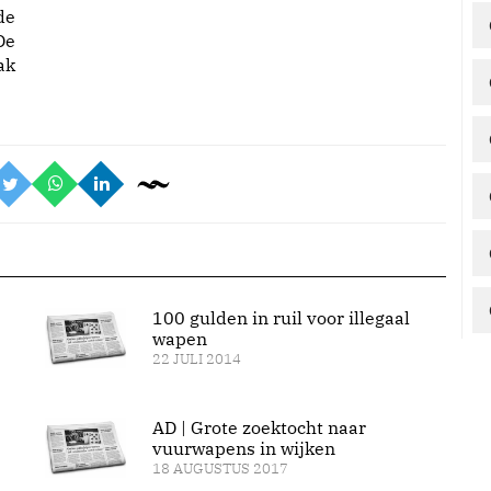
de
De
ak
100 gulden in ruil voor illegaal
wapen
22 JULI 2014
AD | Grote zoektocht naar
vuurwapens in wijken
18 AUGUSTUS 2017