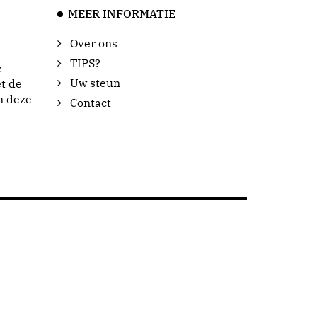
MEER INFORMATIE
Over ons
TIPS?
e
Uw steun
t de
n deze
Contact