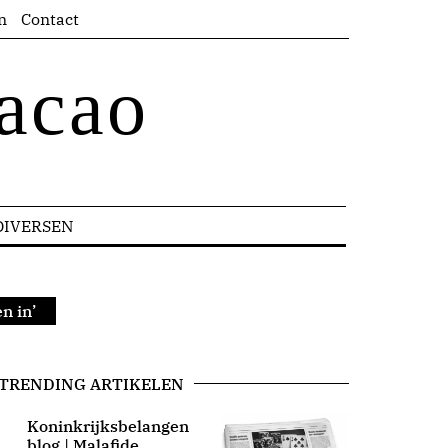
n
Contact
acao
DIVERSEN
n in’
TRENDING ARTIKELEN
Koninkrijksbelangen
blog | Malafide