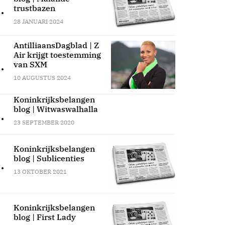
.
trustbazen
28 JANUARI 2024
AntilliaansDagblad | Z
Air krijgt toestemming
.
van SXM
10 AUGUSTUS 2024
Koninkrijksbelangen
blog | Witwaswalhalla
.
23 SEPTEMBER 2020
Koninkrijksbelangen
blog | Sublicenties
.
13 OKTOBER 2021
Koninkrijksbelangen
blog | First Lady
.