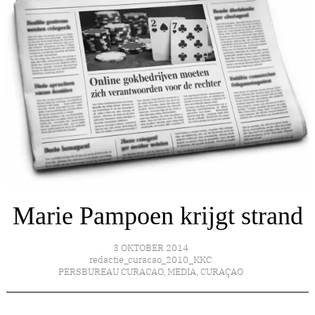
Marie Pampoen krijgt strand
3 OKTOBER 2014
redactie_curacao_2010_KKC
PERSBUREAU CURACAO
,
MEDIA
,
CURAÇAO