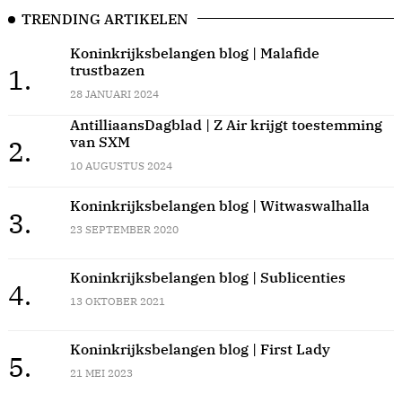
TRENDING ARTIKELEN
Koninkrijksbelangen blog | Malafide
trustbazen
1.
28 JANUARI 2024
AntilliaansDagblad | Z Air krijgt toestemming
van SXM
2.
10 AUGUSTUS 2024
Koninkrijksbelangen blog | Witwaswalhalla
3.
23 SEPTEMBER 2020
Koninkrijksbelangen blog | Sublicenties
4.
13 OKTOBER 2021
Koninkrijksbelangen blog | First Lady
5.
21 MEI 2023