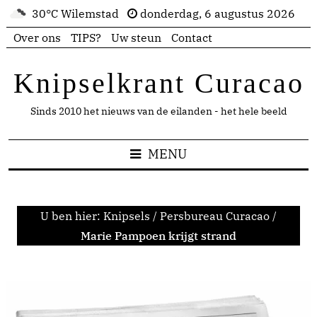
30°C Wilemstad
donderdag, 6 augustus 2026
Over ons
TIPS?
Uw steun
Contact
Knipselkrant Curacao
Sinds 2010 het nieuws van de eilanden - het hele beeld
MENU
U ben hier:
Knipsels
/
Persbureau Curacao
/
Marie Pampoen krijgt strand