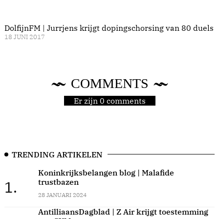
DolfijnFM | Jurrjens krijgt dopingschorsing van 80 duels
18 JUNI 2017
COMMENTS
Er zijn 0 comments
TRENDING ARTIKELEN
Koninkrijksbelangen blog | Malafide
trustbazen
1.
28 JANUARI 2024
AntilliaansDagblad | Z Air krijgt toestemming