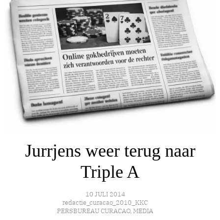
Jurrjens weer terug naar
Triple A
10 JULI 2014
redactie_curacao_2010_KKC
PERSBUREAU CURACAO
,
MEDIA