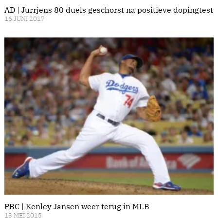
AD | Jurrjens 80 duels geschorst na positieve dopingtest
16 JUNI 2017
PBC | Kenley Jansen weer terug in MLB
13 MEI 2015