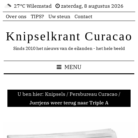
27°C Wilemstad
zaterdag, 8 augustus 2026
Over ons
TIPS?
Uw steun
Contact
Knipselkrant Curacao
Sinds 2010 het nieuws van de eilanden - het hele beeld
MENU
U ben hier:
Knipsels
/
Persbureau Curacao
/
Jurrjens weer terug naar Triple A