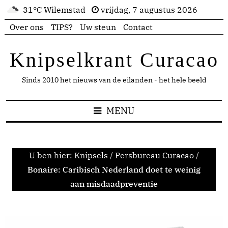
31°C Wilemstad
vrijdag, 7 augustus 2026
Over ons
TIPS?
Uw steun
Contact
Knipselkrant Curacao
Sinds 2010 het nieuws van de eilanden - het hele beeld
MENU
U ben hier:
Knipsels
/
Persbureau Curacao
/
Bonaire: Caribisch Nederland doet te weinig
aan misdaadpreventie