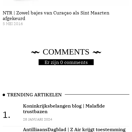
NTR | Zowel bajes van Curaçao als Sint Maarten
afgekeurd
5 MEI 2016
COMMENTS
Er zijn 0 comments
TRENDING ARTIKELEN
Koninkrijksbelangen blog | Malafide
trustbazen
1.
28 JANUARI 2024
AntilliaansDagblad | Z Air krijgt toestemming