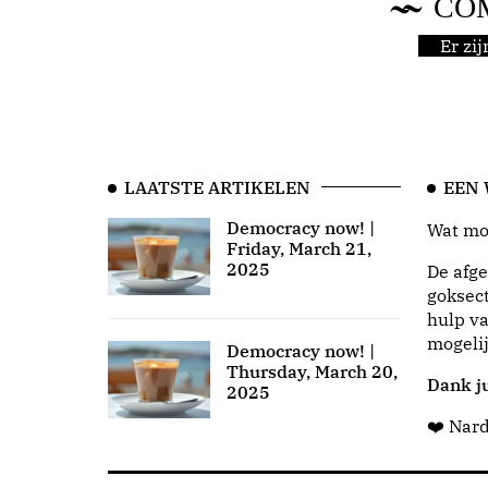
CO
Er zi
LAATSTE ARTIKELEN
EEN
Democracy now! |
Wat moo
Friday, March 21,
2025
De afge
goksect
hulp va
mogeli
Democracy now! |
Thursday, March 20,
Dank ju
2025
❤️ Nar