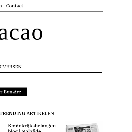
n
Contact
acao
DIVERSEN
r Bonaire
TRENDING ARTIKELEN
Koninkrijksbelangen
blog | Malafide