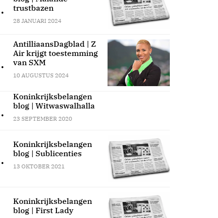
.
trustbazen
28 JANUARI 2024
AntilliaansDagblad | Z
Air krijgt toestemming
.
van SXM
10 AUGUSTUS 2024
Koninkrijksbelangen
blog | Witwaswalhalla
.
23 SEPTEMBER 2020
Koninkrijksbelangen
blog | Sublicenties
.
13 OKTOBER 2021
Koninkrijksbelangen
blog | First Lady
.