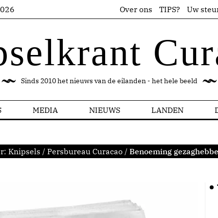
2026
Over ons
TIPS?
Uw steu
pselkrant Cur
Sinds 2010 het nieuws van de eilanden - het hele beeld
S
MEDIA
NIEUWS
LANDEN
er:
Knipsels
/
Persbureau Curacao
/
Benoeming gezaghebbe