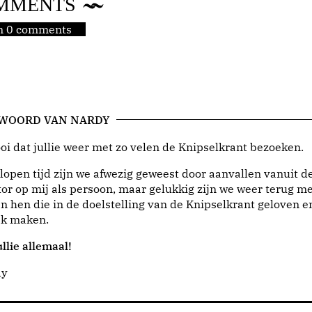
MMENTS
jn 0 comments
 WOORD VAN NARDY
i dat jullie weer met zo velen de Knipselkrant bezoeken.
lopen tijd zijn we afwezig geweest door aanvallen vanuit d
or op mij als persoon, maar gelukkig zijn we weer terug me
n hen die in de doelstelling van de Knipselkrant geloven e
jk maken.
llie allemaal!
dy