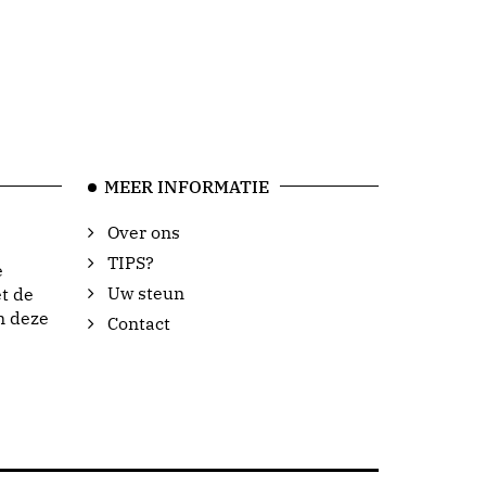
MEER INFORMATIE
Over ons
TIPS?
e
Uw steun
t de
n deze
Contact