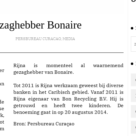
zaghebber Bonaire
PERSBUREAU CURACAO
,
MEDIA
Rijna is momenteel al waarnemend
gezaghebber van Bonaire.
an
Tot 2011 is Rijna werkzaam geweest bij diverse
banken in het Caribisch gebied. Vanaf 2011 is
Rijna eigenaar van Bon Recycling B.V. Hij is
de
getrouwd en heeft twee kinderen. De
se
benoeming gaat in op 20 augustus 2014.
k,
ot
Bron: Persbureau Curaçao
am