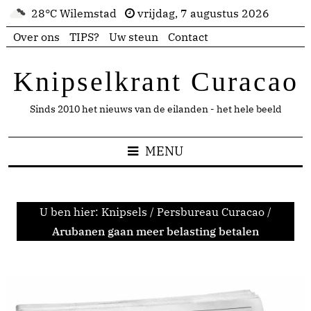
28°C Wilemstad
vrijdag, 7 augustus 2026
Over ons
TIPS?
Uw steun
Contact
Knipselkrant Curacao
Sinds 2010 het nieuws van de eilanden - het hele beeld
MENU
U ben hier:
Knipsels
/
Persbureau Curacao
/
Arubanen gaan meer belasting betalen