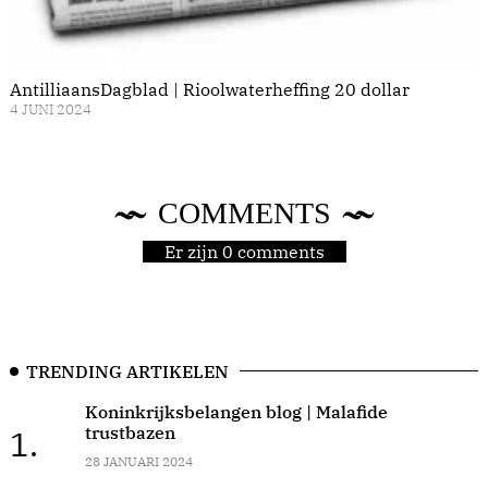
AntilliaansDagblad | Rioolwaterheffing 20 dollar
4 JUNI 2024
COMMENTS
Er zijn 0 comments
TRENDING ARTIKELEN
Koninkrijksbelangen blog | Malafide
trustbazen
1.
28 JANUARI 2024