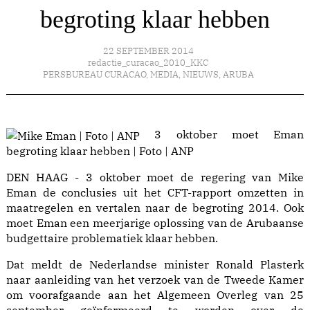
begroting klaar hebben
22 SEPTEMBER 2014
redactie_curacao_2010_KKC
PERSBUREAU CURACAO
,
MEDIA
,
NIEUWS
,
ARUBA
3 oktober moet Eman
begroting klaar hebben | Foto | ANP
DEN HAAG - 3 oktober moet de regering van Mike
Eman de conclusies uit het CFT-rapport omzetten in
maatregelen en vertalen naar de begroting 2014. Ook
moet Eman een meerjarige oplossing van de Arubaanse
budgettaire problematiek klaar hebben.
Dat meldt de Nederlandse minister Ronald Plasterk
naar aanleiding van het verzoek van de Tweede Kamer
om voorafgaande aan het Algemeen Overleg van 25
september geïnformeerd te worden over de