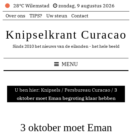
28°C Wilemstad
zondag, 9 augustus 2026
Over ons
TIPS?
Uw steun
Contact
Knipselkrant Curacao
Sinds 2010 het nieuws van de eilanden - het hele beeld
MENU
U ben hier:
Knipsels
/
Persbureau Curacao
/
3
oktober moet Eman begroting klaar hebben
3 oktober moet Eman