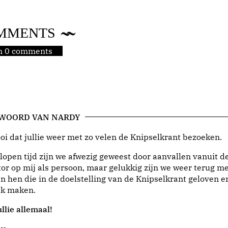
MMENTS
jn 0 comments
 WOORD VAN NARDY
i dat jullie weer met zo velen de Knipselkrant bezoeken.
lopen tijd zijn we afwezig geweest door aanvallen vanuit d
or op mij als persoon, maar gelukkig zijn we weer terug me
n hen die in de doelstelling van de Knipselkrant geloven e
jk maken.
llie allemaal!