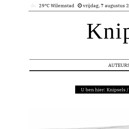
29°C Wilemstad
vrijdag, 7 augustus 
Kni
AUTEUR
U ben hier:
Knipsels
/