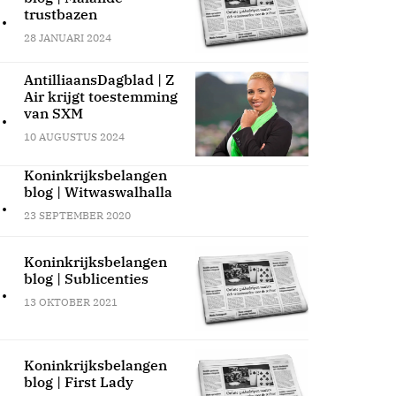
.
trustbazen
28 JANUARI 2024
AntilliaansDagblad | Z
Air krijgt toestemming
.
van SXM
10 AUGUSTUS 2024
Koninkrijksbelangen
blog | Witwaswalhalla
.
23 SEPTEMBER 2020
Koninkrijksbelangen
blog | Sublicenties
.
13 OKTOBER 2021
Koninkrijksbelangen
blog | First Lady
.