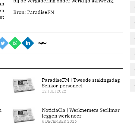
bij de vergadering onder werktijd aanwezig.
an
en
Bron:
ParadiseFM
et
ParadiseFM | Tweede stakingsdag
Selikor-personeel
12 JULI 2022
n
NoticiaCla | Werknemers Serlimar
leggen werk neer
6 DECEMBER 2016