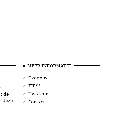
MEER INFORMATIE
Over ons
TIPS?
e
Uw steun
t de
n deze
Contact