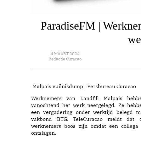
ParadiseFM | Werkneme
we
4 MAART 2024
Redactie Curacao
Malpais vuilnisdump | Persbureau Curacao
Werknemers van Landfill Malpais hebb
vanochtend het werk neergelegd. Ze hebb
een vergadering onder werktijd belegd m
vakbond BTG. TeleCuracao meldt dat 
werknemers boos zijn omdat een collega 
ontslagen.