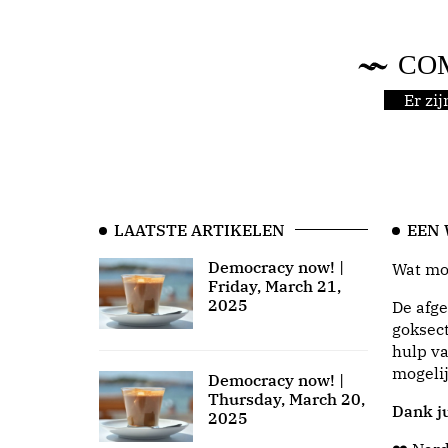
CO
Er zi
LAATSTE ARTIKELEN
EEN
Democracy now! |
Wat moo
Friday, March 21,
2025
De afge
goksect
hulp va
mogeli
Democracy now! |
Thursday, March 20,
Dank ju
2025