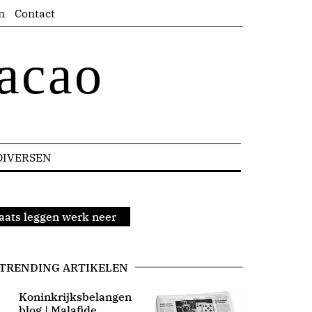
n
Contact
acao
DIVERSEN
aats leggen werk neer
TRENDING ARTIKELEN
Koninkrijksbelangen
blog | Malafide