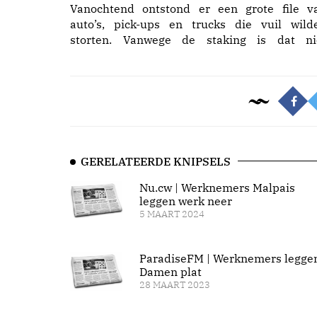
Vanochtend ontstond er een grote file v
auto’s, pick-ups en trucks die vuil wild
storten. Vanwege de staking is dat ni
GERELATEERDE KNIPSELS
Nu.cw | Werknemers Malpais
leggen werk neer
5 MAART 2024
ParadiseFM | Werknemers legge
Damen plat
28 MAART 2023