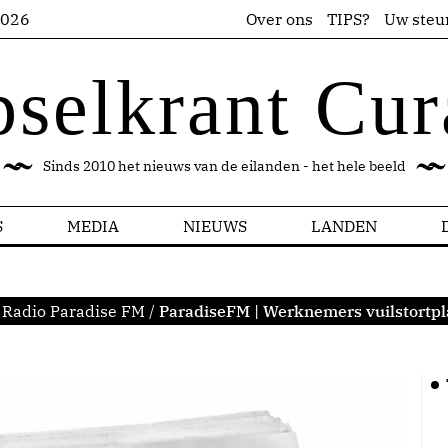
2026
Over ons
TIPS?
Uw steu
pselkrant Cur
Sinds 2010 het nieuws van de eilanden - het hele beeld
S
MEDIA
NIEUWS
LANDEN
Radio Paradise FM
/
ParadiseFM | Werknemers vuilstortpl