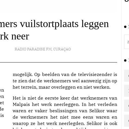
rs vuilstortplaats leggen
rk neer
RADIO PARADISE FM
,
CURAÇAO
mogelijk. Op beelden van de televisiezender is
te zien dat de werknemers wel aanwezig zijn op
het terrein, maar overleggen en niet werken.
en
en
Het is niet de eerste keer dat werknemers van
et
Malpais het werk neerleggen. In het verleden
de
waren er vaker beslissingen van Selikor waar
is
de werknemers het niet mee eens waren en
waarop ze het werk neerlegden. Selikor is ook