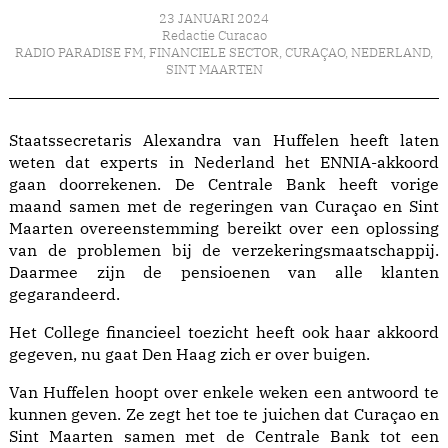
23 JANUARI 2024
Redactie Curacao
RADIO PARADISE FM
,
FINANCIELE SECTOR
,
CURAÇAO
,
NEDERLAND
,
SINT MAARTEN
Staatssecretaris Alexandra van Huffelen heeft laten
weten dat experts in Nederland het ENNIA-akkoord
gaan doorrekenen. De Centrale Bank heeft vorige
maand samen met de regeringen van Curaçao en Sint
Maarten overeenstemming bereikt over een oplossing
van de problemen bij de verzekeringsmaatschappij.
Daarmee zijn de pensioenen van alle klanten
gegarandeerd.
Het College financieel toezicht heeft ook haar akkoord
gegeven, nu gaat Den Haag zich er over buigen.
Van Huffelen hoopt over enkele weken een antwoord te
kunnen geven. Ze zegt het toe te juichen dat Curaçao en
Sint Maarten samen met de Centrale Bank tot een