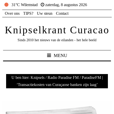
31°C Wilemstad
zaterdag, 8 augustus 2026
Over ons
TIPS?
Uw steun
Contact
Knipselkrant Curacao
Sinds 2010 het nieuws van de eilanden - het hele beeld
MENU
U ben hier:
Knipsels
/
Radio Paradise FM
/
ParadiseFM |
‘Transactiekosten van Curaçaose banken zijn laag’