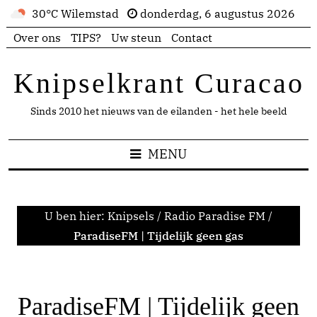
30°C Wilemstad
donderdag, 6 augustus 2026
Over ons
TIPS?
Uw steun
Contact
Knipselkrant Curacao
Sinds 2010 het nieuws van de eilanden - het hele beeld
MENU
U ben hier:
Knipsels
/
Radio Paradise FM
/
ParadiseFM | Tijdelijk geen gas
ParadiseFM | Tijdelijk geen