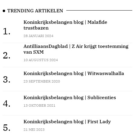
TRENDING ARTIKELEN
Koninkrijksbelangen blog | Malafide
trustbazen
1.
28 JANUARI 2024
AntilliaansDagblad | Z Air krijgt toestemming
van SXM
2.
10 AUGUSTUS 2024
Koninkrijksbelangen blog | Witwaswalhalla
3.
23 SEPTEMBER 2020
Koninkrijksbelangen blog | Sublicenties
4.
13 OKTOBER 2021
Koninkrijksbelangen blog | First Lady
5.
21 MEI 2023