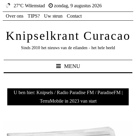
27°C Wilemstad
zondag, 9 augustus 2026
Over ons
TIPS?
Uw steun
Contact
Knipselkrant Curacao
Sinds 2010 het nieuws van de eilanden - het hele beeld
MENU
U ben hier:
Knipsels
/
Radio Paradise FM
/
ParadiseFM |
TerraMobile in 2023 van start