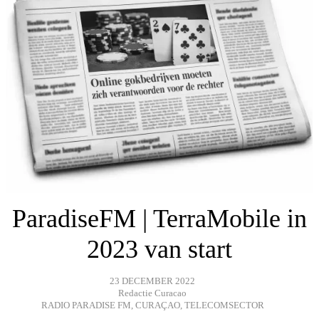
ParadiseFM | TerraMobile in
2023 van start
23 DECEMBER 2022
Redactie Curacao
RADIO PARADISE FM
,
CURAÇAO
,
TELECOMSECTOR