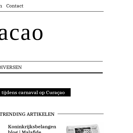
n
Contact
acao
DIVERSEN
 tijdens carnaval op Curaçao
TRENDING ARTIKELEN
Koninkrijksbelangen
blog | Malafide