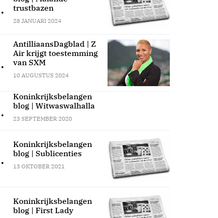
.
trustbazen
28 JANUARI 2024
AntilliaansDagblad | Z
Air krijgt toestemming
.
van SXM
10 AUGUSTUS 2024
Koninkrijksbelangen
blog | Witwaswalhalla
.
23 SEPTEMBER 2020
Koninkrijksbelangen
blog | Sublicenties
.
13 OKTOBER 2021
Koninkrijksbelangen
blog | First Lady
.