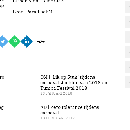
tussen 9 en 13 februari.
op
Bron:
ParadiseFM
ro
OM | ‘Lik op Stuk’ tijdens
carnavalstochten van 2018 en
Tumba Festival 2018
23 JANUARI 2018
eg
AD | Zero tolerance tijdens
carnaval
18 FEBRUARI 2017