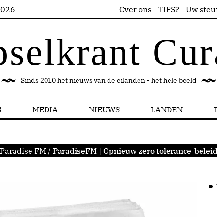
2026
Over ons
TIPS?
Uw steu
pselkrant Cur
Sinds 2010 het nieuws van de eilanden - het hele beeld
S
MEDIA
NIEUWS
LANDEN
 Paradise FM
/
ParadiseFM | Opnieuw zero tolerance-beleid