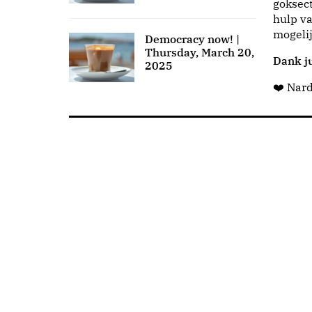
goksect
hulp va
mogeli
Democracy now! |
Thursday, March 20,
Dank ju
2025
❤️ Nar