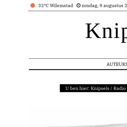
32°C Wilemstad
zondag, 9 augustus 
Kni
AUTEUR
U ben hier:
Knipsels
/
Radio