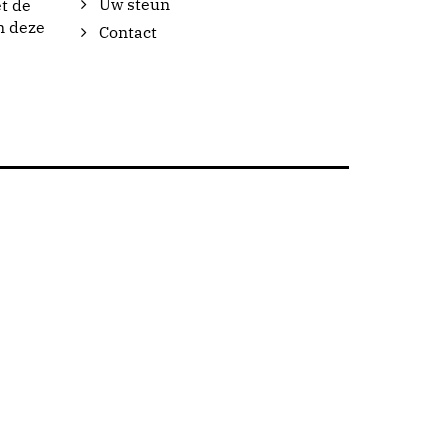
Uw steun
t de
n deze
Contact