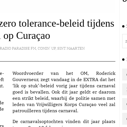
ro tolerance-beleid tijdens
l op Curaçao
RADIO PARADISE FM
,
COMIN' UP
,
SINT MAARTEN
e-
Woordvoerder van het OM, Roderick
ft
Gouverneur, zegt vandaag in de EXTRA dat het
t.
‘lik op stuk’-beleid vorig jaar tijdens carnaval
goed is bevallen. Ook dit jaar geldt er daarom
een strikt beleid, waarbij de politie samen met
de
leden van Vrijwilligers Korps Curaçao veel zal
de
patrouilleren tijdens carnaval.
De carnavalsoptochten vinden dit jaar plaats
rs