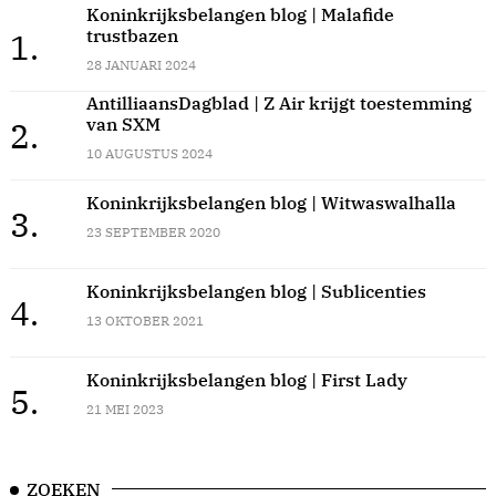
Koninkrijksbelangen blog | Malafide
trustbazen
1.
28 JANUARI 2024
AntilliaansDagblad | Z Air krijgt toestemming
van SXM
2.
10 AUGUSTUS 2024
Koninkrijksbelangen blog | Witwaswalhalla
3.
23 SEPTEMBER 2020
Koninkrijksbelangen blog | Sublicenties
4.
13 OKTOBER 2021
Koninkrijksbelangen blog | First Lady
5.
21 MEI 2023
ZOEKEN