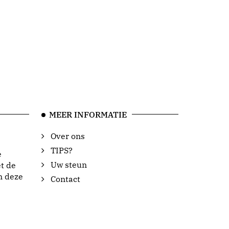
MEER INFORMATIE
Over ons
TIPS?
e
Uw steun
t de
n deze
Contact