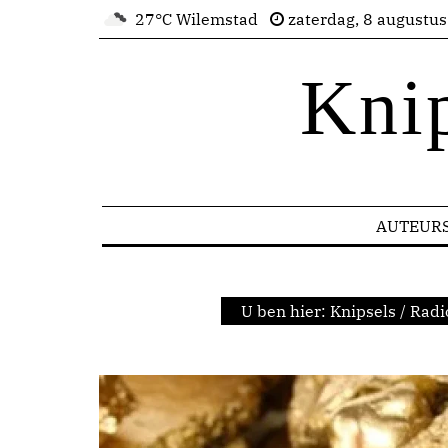
27°C Wilemstad
zaterdag, 8 augustu
Kni
AUTEUR
U ben hier:
Knipsels
/
Radi