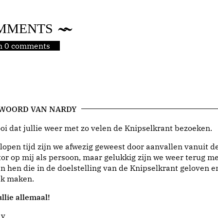
MMENTS
jn 0 comments
 WOORD VAN NARDY
i dat jullie weer met zo velen de Knipselkrant bezoeken.
lopen tijd zijn we afwezig geweest door aanvallen vanuit d
or op mij als persoon, maar gelukkig zijn we weer terug me
n hen die in de doelstelling van de Knipselkrant geloven e
jk maken.
llie allemaal!
dy