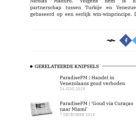
Nicolas Maduro. Volgens hem is h
partnerschap tussen Turkije en Venezue
gebaseerd op een eerlijk win-winprincipe. 
GERELATEERDE KNIPSELS
ParadiseFM | Handel in
Venezolaans goud verboden
24 JUNI 2019
ParadiseFM | ‘Goud via Curaçao
naar Miami’
7 DECEMBER 2019