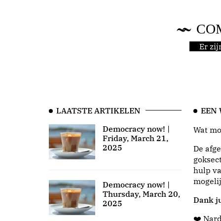
CO
Er zi
LAATSTE ARTIKELEN
EEN
Democracy now! |
Wat moo
Friday, March 21,
2025
De afge
goksect
hulp va
mogeli
Democracy now! |
Thursday, March 20,
Dank ju
2025
❤️ Nar