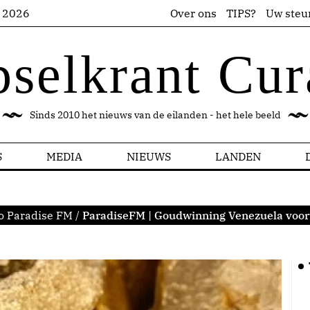
s 2026
Over ons
TIPS?
Uw steu
pselkrant Cur
Sinds 2010 het nieuws van de eilanden - het hele beeld
S
MEDIA
NIEUWS
LANDEN
o Paradise FM
/
ParadiseFM | Goudwinning Venezuela voor