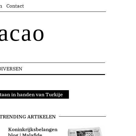
n
Contact
acao
DIVERSEN
taan in handen van Turkije
TRENDING ARTIKELEN
Koninkrijksbelangen
blog | Malafide