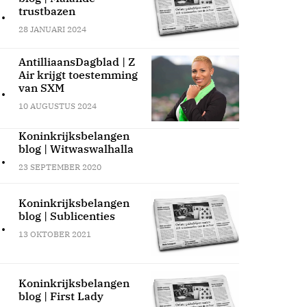
.
trustbazen
28 JANUARI 2024
AntilliaansDagblad | Z
Air krijgt toestemming
.
van SXM
10 AUGUSTUS 2024
Koninkrijksbelangen
blog | Witwaswalhalla
.
23 SEPTEMBER 2020
Koninkrijksbelangen
blog | Sublicenties
.
13 OKTOBER 2021
Koninkrijksbelangen
blog | First Lady
.