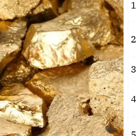
1
2
3
4
5