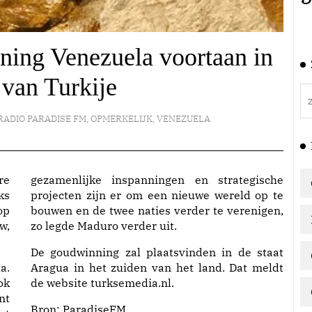
ing Venezuela voortaan in
van Turkije
RADIO PARADISE FM
,
OPMERKELIJK
,
VENEZUELA
re
gezamenlijke inspanningen en strategische
ks
projecten zijn er om een ​​nieuwe wereld op te
op
bouwen en de twee naties verder te verenigen,
w,
zo legde Maduro verder uit.
De goudwinning zal plaatsvinden in de staat
a.
Aragua in het zuiden van het land. Dat meldt
ok
de website turksemedia.nl.
nt
Bron:
ParadiseFM