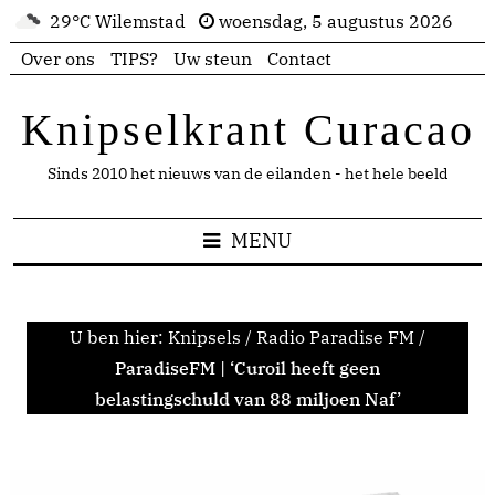
29°C Wilemstad
woensdag, 5 augustus 2026
Over ons
TIPS?
Uw steun
Contact
Knipselkrant Curacao
Sinds 2010 het nieuws van de eilanden - het hele beeld
MENU
U ben hier:
Knipsels
/
Radio Paradise FM
/
ParadiseFM | ‘Curoil heeft geen
belastingschuld van 88 miljoen Naf’