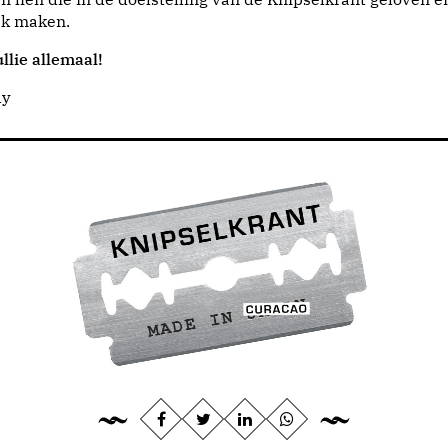
jk maken.
llie allemaal!
dy