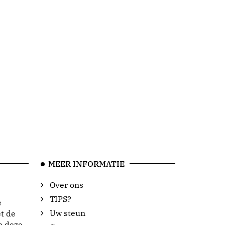
MEER INFORMATIE
Over ons
TIPS?
e
Uw steun
t de
n deze