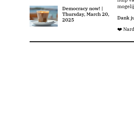
mogeli
Democracy now! |
Thursday, March 20,
Dank ju
2025
❤️ Nar