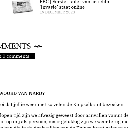
PBC | Eerste trailer van actiefilm
‘Invasie’ staat online
19 DECEMBER 2023
MMENTS
jn 0 comments
 WOORD VAN NARDY
i dat jullie weer met zo velen de Knipselkrant bezoeken.
lopen tijd zijn we afwezig geweest door aanvallen vanuit d
or op mij als persoon, maar gelukkig zijn we weer terug me
n hen die in de doelstelling van de Knipselkrant geloven e