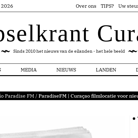
s 2026
Over ons
TIPS?
Uw steu
pselkrant Cur
Sinds 2010 het nieuws van de eilanden - het hele beeld
S
MEDIA
NIEUWS
LANDEN
io Paradise FM
/
ParadiseFM | Curaçao filmlocatie voor ni