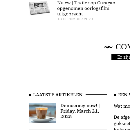
Nu.cw | Trailer op Curaçao
opgenomen oorlogsfilm
uitgebracht
18 DECEMBER 2023
CO
Er zi
LAATSTE ARTIKELEN
EEN
Democracy now! |
Wat moo
Friday, March 21,
2025
De afge
goksect
hulp va