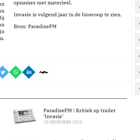
opnames met materieel.
an
an
Invasie is volgend jaar in de bioscoop te zien.
ij
an
Bron:
ParadiseFM
jn
n.
ParadiseFM | Kritiek op trailer
‘Invasie’
20 DECEMBER 2023