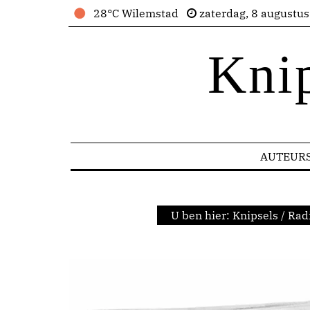
28°C Wilemstad
zaterdag, 8 augustu
Kni
AUTEUR
U ben hier:
Knipsels
/
Rad