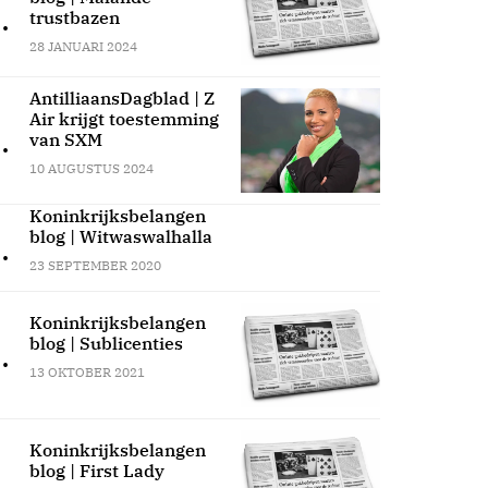
.
trustbazen
28 JANUARI 2024
AntilliaansDagblad | Z
Air krijgt toestemming
.
van SXM
10 AUGUSTUS 2024
Koninkrijksbelangen
blog | Witwaswalhalla
.
23 SEPTEMBER 2020
Koninkrijksbelangen
blog | Sublicenties
.
13 OKTOBER 2021
Koninkrijksbelangen
blog | First Lady
.