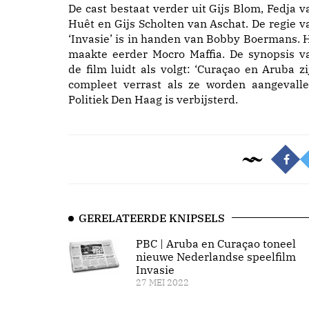
De cast bestaat verder uit Gijs Blom, Fedja v
Huêt en Gijs Scholten van Aschat. De regie v
‘Invasie’ is in handen van Bobby Boermans. H
maakte eerder Mocro Maffia. De synopsis v
de film luidt als volgt: ‘Curaçao en Aruba zi
compleet verrast als ze worden aangevalle
Politiek Den Haag is verbijsterd.
GERELATEERDE KNIPSELS
PBC | Aruba en Curaçao toneel
nieuwe Nederlandse speelfilm
Invasie
27 MEI 2022