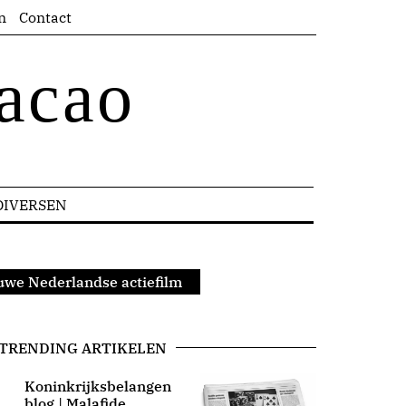
n
Contact
acao
DIVERSEN
euwe Nederlandse actiefilm
TRENDING ARTIKELEN
Koninkrijksbelangen
blog | Malafide