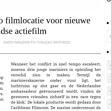
 filmlocatie voor nieuwe
dse actiefilm
RADIO PARADISE FM
,
CURAÇAO
,
SHOWBIZZ
Wanneer het conflict in snel tempo escaleert,
moeten drie jonge mariniers in opleiding het
verschil zien te maken. Terwijl de
op
marinierskazerne onder vuur ligt, het
lm
luchtruim op slot gaat en de Nederlandse
n.
ambassadeur geëvacueerd wordt, vinden de
s.
gezworen vrienden zichzelf in een race tegen
an
de klok.’ De lokale productie wordt gedaan door
Caribbean Filmcom. De marine ondersteunt de