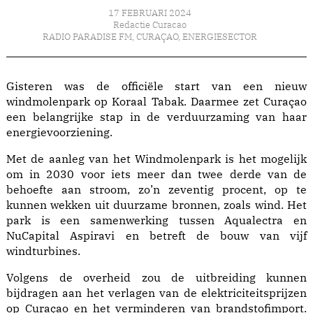
17 FEBRUARI 2024
Redactie Curacao
RADIO PARADISE FM
,
CURAÇAO
,
ENERGIESECTOR
Gisteren was de officiële start van een nieuw
windmolenpark op Koraal Tabak. Daarmee zet Curaçao
een belangrijke stap in de verduurzaming van haar
energievoorziening.
Met de aanleg van het Windmolenpark is het mogelijk
om in 2030 voor iets meer dan twee derde van de
behoefte aan stroom, zo’n zeventig procent, op te
kunnen wekken uit duurzame bronnen, zoals wind. Het
park is een samenwerking tussen Aqualectra en
NuCapital Aspiravi en betreft de bouw van vijf
windturbines.
Volgens de overheid zou de uitbreiding kunnen
bijdragen aan het verlagen van de elektriciteitsprijzen
op Curaçao en het verminderen van brandstofimport.