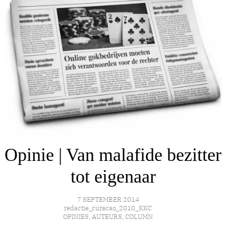
Opinie | Van malafide bezitter
tot eigenaar
7 SEPTEMBER 2014
redactie_curacao_2010_KKC
OPINIES
,
AUTEURS
,
COLUMN