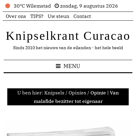
30°C Wilemstad
zondag, 9 augustus 2026
Over ons
TIPS?
Uw steun
Contact
Knipselkrant Curacao
Sinds 2010 het nieuws van de eilanden - het hele beeld
MENU
U ben hier:
Knipsels
/
Opinies
/
Opinie | Van
malafide bezitter tot eigenaar