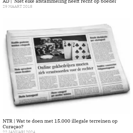
AD | 'Niet elke afstammeling heeft recht op boedel’
29 MAART 2018
NTR | Wat te doen met 15.000 illegale terreinen op
Curaçao?
22 JANUARI 2024