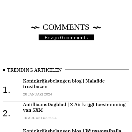
COMMENTS
Er zijn 0 comments
TRENDING ARTIKELEN
Koninkrijksbelangen blog | Malafide
trustbazen
1.
28 JANUARI 2024
AntilliaansDagblad | Z Air krijgt toestemming
van SXM
2.
10 AUGUSTUS 2024
Koninkrijksbelangen blog | Witwaswalhalla