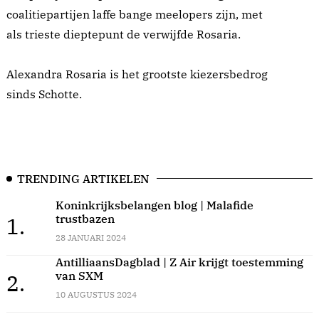
coalitiepartijen laffe bange meelopers zijn, met
als trieste dieptepunt de verwijfde Rosaria.
Alexandra Rosaria is het grootste kiezersbedrog
sinds Schotte.
TRENDING ARTIKELEN
Koninkrijksbelangen blog | Malafide
trustbazen
1.
28 JANUARI 2024
AntilliaansDagblad | Z Air krijgt toestemming
van SXM
2.
10 AUGUSTUS 2024