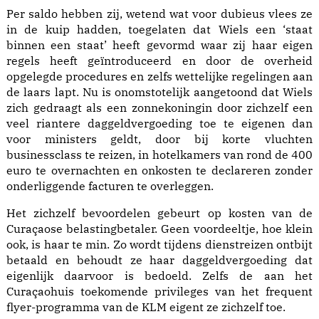
Per saldo hebben zij, wetend wat voor dubieus vlees ze
in de kuip hadden, toegelaten dat Wiels een ‘staat
binnen een staat’ heeft gevormd waar zij haar eigen
regels heeft geïntroduceerd en door de overheid
opgelegde procedures en zelfs wettelijke regelingen aan
de laars lapt. Nu is onomstotelijk aangetoond dat Wiels
zich gedraagt als een zonnekoningin door zichzelf een
veel riantere daggeldvergoeding toe te eigenen dan
voor ministers geldt, door bij korte vluchten
businessclass te reizen, in hotelkamers van rond de 400
euro te overnachten en onkosten te declareren zonder
onderliggende facturen te overleggen.
Het zichzelf bevoordelen gebeurt op kosten van de
Curaçaose belastingbetaler. Geen voordeeltje, hoe klein
ook, is haar te min. Zo wordt tijdens dienstreizen ontbijt
betaald en behoudt ze haar daggeldvergoeding dat
eigenlijk daarvoor is bedoeld. Zelfs de aan het
Curaçaohuis toekomende privileges van het frequent
flyer-programma van de KLM eigent ze zichzelf toe.