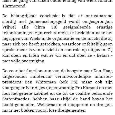
naar de gang van zaken onder leiding van Wiels ronduit
alarmerend.
De belangrijkste conclusie is dat er onrustbarend
slordig met gemeenschapsgeld wordt omgesprongen.
Vrijwel alle (circa 38) gesignaleerde ernstige
tekortkomingen zijn rechtstreeks te herleiden naar het
ingrijpen van Wiels in de organisatie en de macht die zij
naar zich toe heeft getrokken, waardoor er feitelijk geen
sprake meer is van toezicht en controle op uitgaven. Zij
kan doen en laten wat ze wil en dat doet ze - helaas -
met volle overtuiging.
De voor het functioneren van de hoogste naar Den Haag
uitgezonden ambtenaar verantwoordelijke minister-
president Ben Whiteman (ook PS), maar ook zijn
voorganger Ivar Asjes (tegenwoordig Pro Kòrsou) en met
hen het gehele kabinet en de tot de coalitie behorende
Statenfracties, hebben haar altijd de hand boven het
hoofd gehouden. Weliswaar met mopperen en dreigen,
maar het bleken vooral loze dreigementen.