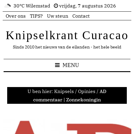
30°C Wilemstad
vrijdag, 7 augustus 2026
Over ons
TIPS?
Uw steun
Contact
Knipselkrant Curacao
Sinds 2010 het nieuws van de eilanden - het hele beeld
MENU
U ben hier:
Knipsels
/
Opinies
/
AD
commentaar | Zonnekoningin