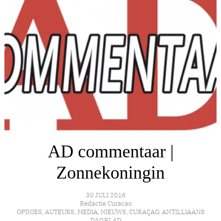
AD commentaar |
Zonnekoningin
30 JULI 2016
Redactie Curacao
OPINIES
,
AUTEURS
,
MEDIA
,
NIEUWS
,
CURAÇAO
,
ANTILLIAANS
DAGBLAD