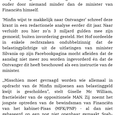
ouder door niemand minder dan de minister van
Financiën himself.
‘Minfin wijst te makkelijk naar Ontvanger’ schreef deze
krant in een redactionele analyse eerder dit jaar. Naar
verluidt zou hier zo’n 3 miljard gulden mee zijn
gemoeid; buiten invordering gesteld. Het Hof oordeelde
in enkele rechtszaken ondubbelzinnig dat de
belastingplichtige uit de uitlatingen van minister
Silvania op zijn Facebookpagina mocht afleiden dat de
aanslag niet meer zou worden ingevorderd én dat de
Ontvanger dit heeft beschouwd als een instructie van de
minister.
,,Misschien moet gevraagd worden wie allemaal in
opdracht van de Minfin miljoenen aan belastinggeld
kwijt is gescholden”, stelt Giselle Mc William,
fractieleider van de oppositionele MAN. Zij noemt het
jongste optreden van de bewindsman van Financiën
van het kabinet-Pisas (MFK/PNP) - al dan niet
gebaseerd op een nog niet openbaar gemaakt Soab-