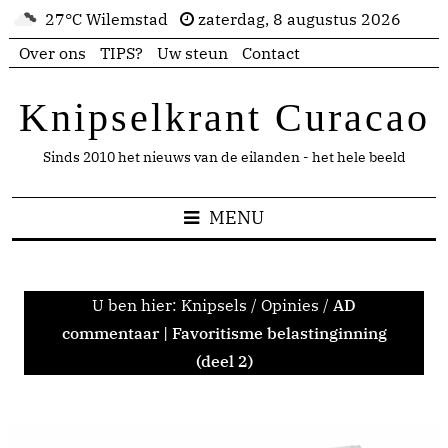
27°C Wilemstad
zaterdag, 8 augustus 2026
Over ons
TIPS?
Uw steun
Contact
Knipselkrant Curacao
Sinds 2010 het nieuws van de eilanden - het hele beeld
MENU
U ben hier:
Knipsels
/
Opinies
/
AD
commentaar | Favoritisme belastinginning
(deel 2)