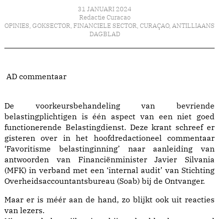
31 JANUARI 2024
Redactie Curacao
OPINIES
,
GOKSECTOR
,
FINANCIELE SECTOR
,
CURAÇAO
,
ANTILLIAANS
DAGBLAD
AD commentaar
De voorkeursbehandeling van bevriende
belastingplichtigen is één aspect van een niet goed
functionerende Belastingdienst. Deze krant schreef er
gisteren over in het hoofdredactioneel commentaar
‘Favoritisme belastinginning’ naar aanleiding van
antwoorden van Financiënminister Javier Silvania
(MFK) in verband met een ‘internal audit’ van Stichting
Overheidsaccountantsbureau (Soab) bij de Ontvanger.
Maar er is méér aan de hand, zo blijkt ook uit reacties
van lezers.