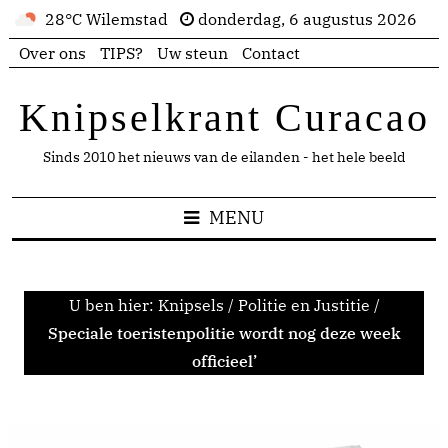
28°C Wilemstad
donderdag, 6 augustus 2026
Over ons
TIPS?
Uw steun
Contact
Knipselkrant Curacao
Sinds 2010 het nieuws van de eilanden - het hele beeld
MENU
U ben hier:
Knipsels
/
Politie en Justitie
/
Speciale toeristenpolitie wordt nog deze week
officieel’