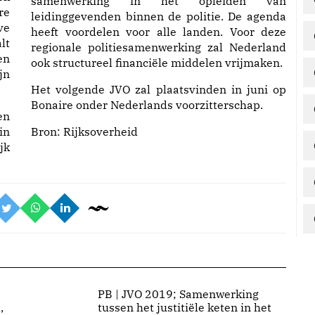
samenwerking in het opleiden van
re
leidinggevenden binnen de politie. De agenda
ve
heeft voordelen voor alle landen. Voor deze
lt
regionale politiesamenwerking zal Nederland
en
ook structureel financiële middelen vrijmaken.
jn
Het volgende JVO zal plaatsvinden in juni op
Bonaire onder Nederlands voorzitterschap.
en
in
Bron:
Rijksoverheid
jk
PB | JVO 2019; Samenwerking
,
tussen het justitiële keten in het