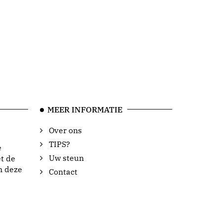
MEER INFORMATIE
Over ons
TIPS?
e
Uw steun
t de
n deze
Contact