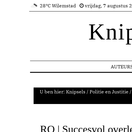
28°C Wilemstad
vrijdag, 7 augustus 
Kni
AUTEUR
U ben hier:
Knipsels
/
Politie en Justitie
/
RO | Succesvol overle