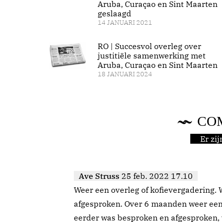
Aruba, Curaçao en Sint Maarten
geslaagd
14 JANUARI 2021
RO | Succesvol overleg over
justitiële samenwerking met
Aruba, Curaçao en Sint Maarten
18 JANUARI 2024
CO
Er zi
Ave Struss
25 feb. 2022 17.10
Weer een overleg of kofievergadering.
afgesproken. Over 6 maanden weer een ov
eerder was besproken en afgesproken,