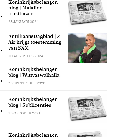
Koninkrijksbelangen
blog | Malafide
.
trustbazen
28 JANUARI 2024
AntilliaansDagblad | Z
Air krijgt toestemming
.
van SXM
10 AUGUSTUS 2024
Koninkrijksbelangen
blog | Witwaswalhalla
.
23 SEPTEMBER 2020
Koninkrijksbelangen
blog | Sublicenties
.
13 OKTOBER 2021
Koninkrijksbelangen