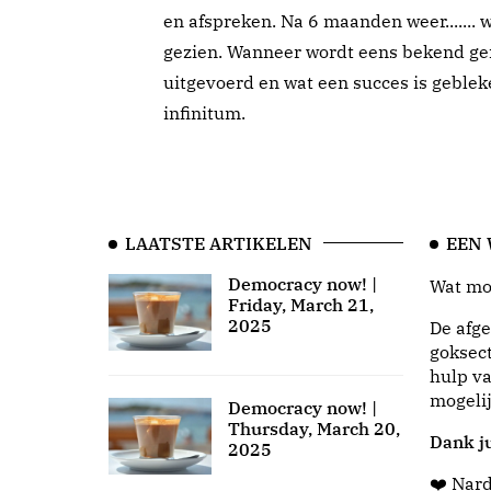
en afspreken. Na 6 maanden weer....... 
gezien. Wanneer wordt eens bekend gema
uitgevoerd en wat een succes is gebleken 
infinitum.
LAATSTE ARTIKELEN
EEN
Democracy now! |
Wat moo
Friday, March 21,
2025
De afge
goksect
hulp va
mogeli
Democracy now! |
Thursday, March 20,
Dank ju
2025
❤️ Nar