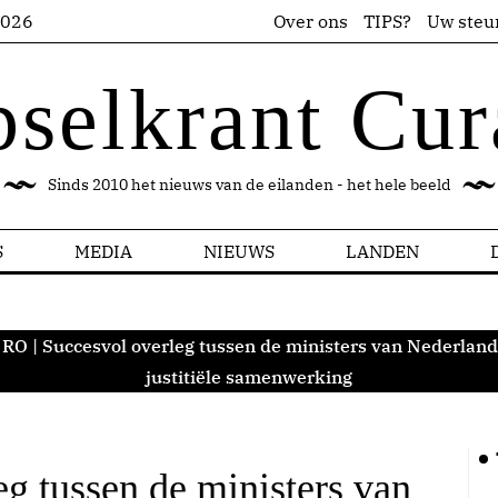
2026
Over ons
TIPS?
Uw steu
pselkrant Cur
Sinds 2010 het nieuws van de eilanden - het hele beeld
S
MEDIA
NIEUWS
LANDEN
RO | Succesvol overleg tussen de ministers van Nederland
justitiële samenwerking
g tussen de ministers van