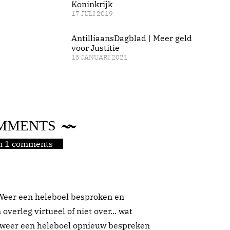
Koninkrijk
17 JULI 2019
AntilliaansDagblad | Meer geld
voor Justitie
15 JANUARI 2021
MMENTS
jn 1 comments
 Weer een heleboel besproken en
erleg virtueel of niet over... wat
 weer een heleboel opnieuw bespreken