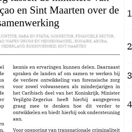
çao en Sint Maarten over de
1
e samenwerking
 JUSTITIE
,
SABA EN STATIA
,
GOKSECTOR
,
FINANCIELE SECTOR
,
AO
,
WAPEN DRUGS EN MENSENHANDEL
,
BONAIRE
,
ARUBA
,
2
NEDERLAND
,
RIJKSOVERHEID
,
SINT MAARTEN
el
kennis en ervaringen kunnen delen. Daarnaast
3
de
spraken de landen af om samen te werken bij
us
de verdere ontwikkeling van forensische zorg
en
voor zowel volwassenen als minderjarigen in
de
het Caribisch deel van het Koninkrijk. Minister
er
Yeşilgöz-Zegerius heeft hierbij aangegeven
4
ap
graag mee te denken hoe dit verder te
ontwikkelen en biedt hierbij ook ondersteuning
aan.
en
n.
Voor opsporing van transnationale criminaliteit