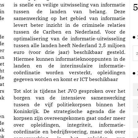
5
ns
is snelle en veilige uitwisseling van informatie
in
tussen de landen van belang. Deze
de
samenwerking op het gebied van informatie
levert beter inzicht in de criminele relaties
tussen de Cariben en Nederland. Voor de
de
optimalisering van de informatie-uitwisseling
de
tussen alle landen heeft Nederland 2,5 miljoen
er
euro (voor drie jaar) beschikbaar gesteld.
an
Hiermee kunnen informatieknooppunten in de
et
landen en de interinsulaire informatie-
ht
coördinatie worden versterkt, opleidingen
de
gegeven worden en komt er ICT beschikbaar
at
rs
Tot slot is tijdens het JVO gesproken over het
ak
borgen van de intensieve samenwerking
tussen de vijf politiekorpsen binnen het
Koninkrijk. De strategische agenda die de
en
korpsen zijn overeengekomen gaat onder meer
de
over opleidingen, integriteit, informatie-
ak
coördinatie en bedrijfsvoering, maar ook over
ok