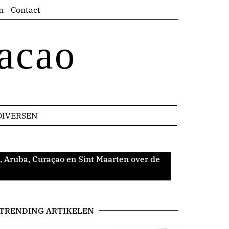
n
Contact
acao
DIVERSEN
, Aruba, Curaçao en Sint Maarten over de
TRENDING ARTIKELEN