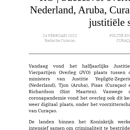
Nederland, Aruba, Cura
justitiël
24 FEBRUARI 2022
POLITIE EN
Redactie Curacao
CURAÇ
Vandaag vond het halfjaarlijks Justitie
Vierpartijen Overleg (JVO) plaats tussen 
ministers van Justitie Yeşilgöz-Zegeri
(Nederland), Tjon (Aruba), Pisas (Curaçao) 
Richardson (Sint Maarten). Vanwege 
coronapandemie vond het overleg ook dit ke
weer digitaal plaats, onder het voorzittersch
van Curaçao.
De landen binnen het Koninkrijk werk
intensief samen om criminaliteit te bestrijde