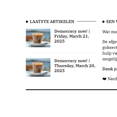
LAATSTE ARTIKELEN
EEN
Democracy now! |
Wat moo
Friday, March 21,
2025
De afge
goksect
hulp va
mogeli
Democracy now! |
Thursday, March 20,
Dank ju
2025
❤️ Nar