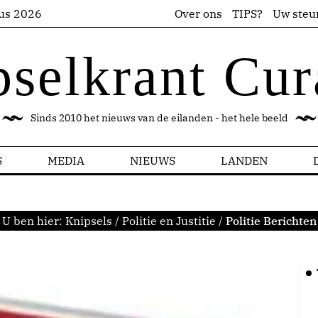
us 2026
Over ons
TIPS?
Uw steu
pselkrant Cur
Sinds 2010 het nieuws van de eilanden - het hele beeld
S
MEDIA
NIEUWS
LANDEN
U ben hier:
Knipsels
/
Politie en Justitie
/
Politie Berichten