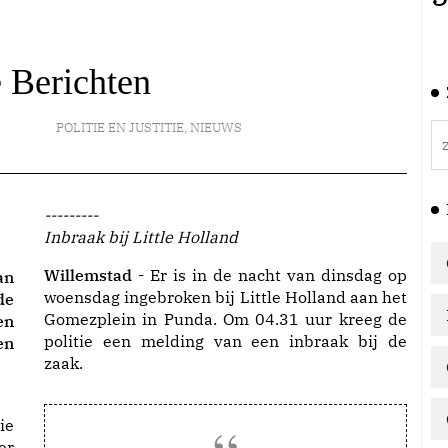
e Berichten
POLITIE EN JUSTITIE
,
NIEUWS
---------
Inbraak bij Little Holland
Willemstad -
Er is in de nacht van dinsdag op
an
woensdag ingebroken bij Little Holland aan het
de
Gomezplein in Punda. Om 04.31 uur kreeg de
en
politie een melding van een inbraak bij de
en
zaak.
ie
er