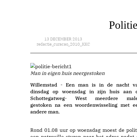
Politi
13 DECEMBER 2013
redactie_curacao_2010_KKC
Man in eigen huis neergestoken
Willemstad - Een man is in de nacht v
dinsdag op woensdag in zijn huis aan 
Schottegatweg- West meerdere mal
gestoken na een woordenwisseling met e
andere man.
Rond 01.08 uur op woensdag moest de polit
een patrouille sturen naar het adres nadat 