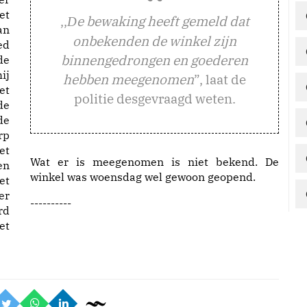
et
,,
e bewaking heeft gemeld dat
D
an
onbekenden de winkel zijn
ed
binnengedrongen en goederen
de
ij
hebben meegenomen
”, laat de
et
politie desgevraagd weten.
de
de
rp
et
Wat er is meegenomen is niet bekend. De
en
winkel was woensdag wel gewoon geopend.
et
er
----------
rd
et