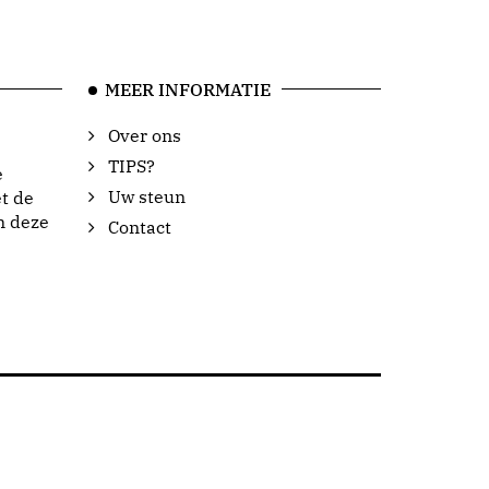
MEER INFORMATIE
Over ons
TIPS?
e
Uw steun
t de
n deze
Contact