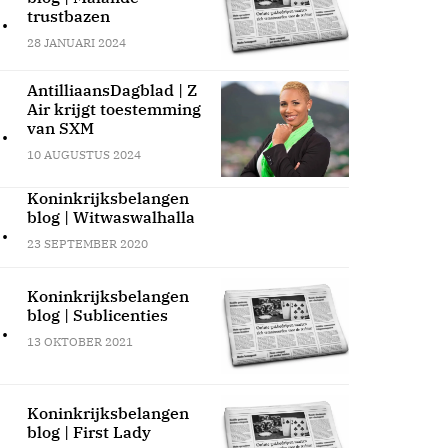
.
trustbazen
28 JANUARI 2024
AntilliaansDagblad | Z
Air krijgt toestemming
.
van SXM
10 AUGUSTUS 2024
Koninkrijksbelangen
blog | Witwaswalhalla
.
23 SEPTEMBER 2020
Koninkrijksbelangen
blog | Sublicenties
.
13 OKTOBER 2021
Koninkrijksbelangen
blog | First Lady
.