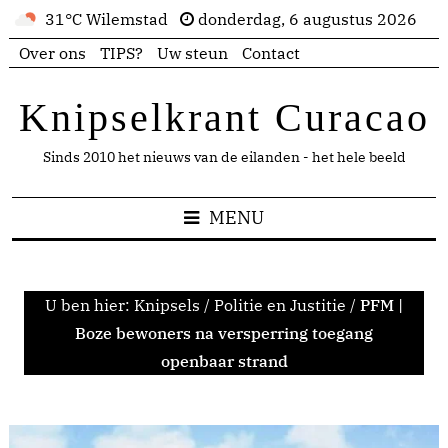
31°C Wilemstad
donderdag, 6 augustus 2026
Over ons
TIPS?
Uw steun
Contact
Knipselkrant Curacao
Sinds 2010 het nieuws van de eilanden - het hele beeld
MENU
U ben hier:
Knipsels
/
Politie en Justitie
/
PFM |
Boze bewoners na versperring toegang
openbaar strand