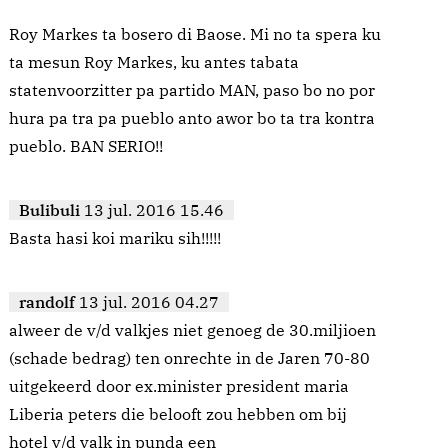
Roy Markes ta bosero di Baose. Mi no ta spera ku
ta mesun Roy Markes, ku antes tabata
statenvoorzitter pa partido MAN, paso bo no por
hura pa tra pa pueblo anto awor bo ta tra kontra
pueblo. BAN SERIO!!
Bulibuli
13 jul. 2016 15.46
Basta hasi koi mariku sih!!!!!
randolf
13 jul. 2016 04.27
alweer de v/d valkjes niet genoeg de 30.miljioen
(schade bedrag) ten onrechte in de Jaren 70-80
uitgekeerd door ex.minister president maria
Liberia peters die belooft zou hebben om bij
hotel v/d valk in punda een