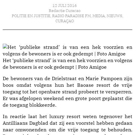
12 JULI 2016
Redactie Curacao
POLITIE EN JUSTITIE
,
RADIO PARADISE FM
,
MEDIA
,
NIEUWS
,
CURAÇAO
Het ‘publieke strand’ is van een hek voorzien en volgens
de bewoners is er ook gedempt | Foto Amigoe
De bewoners van de Drielstraat en Marie Pampoen zijn
boos omdat volgens hun het Baoase resort de vrije
toegang tot het openbare strand probeert te versperren.
Er was afgelopen weekend een grote poort geplaatst die
de toegang blokkeerde.
In reactie laat het luxury resort weten tegenover het
Antilliaans Dagblad
dat zij een voorstel hebben gedaan
naar omwonenden om die vrije toegang te behouden.