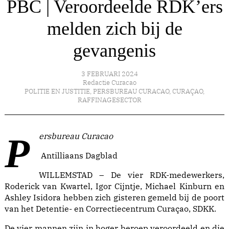
PBC | Veroordeelde RDK’ers
melden zich bij de
gevangenis
3 FEBRUARI 2024
Redactie Curacao
POLITIE EN JUSTITIE
,
PERSBUREAU CURACAO
,
CURAÇAO
,
RAFFINAGESECTOR
Persbureau Curacao
Antilliaans Dagblad
WILLEMSTAD – De vier RDK-medewerkers,
Roderick van Kwartel, Igor Cijntje, Michael Kinburn en
Ashley Isidora hebben zich gisteren gemeld bij de poort
van het Detentie- en Correctiecentrum Curaçao, SDKK.
De vier mannen zijn in hoger beroep veroordeeld en die