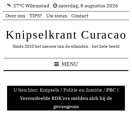
27°C Wilemstad
zaterdag, 8 augustus 2026
Over ons
TIPS?
Uw steun
Contact
Knipselkrant Curacao
Sinds 2010 het nieuws van de eilanden - het hele beeld
MENU
U ben hier:
Knipsels
/
Politie en Justitie
/
PBC |
Veroordeelde RDK’ers melden zich bij de
gevangenis