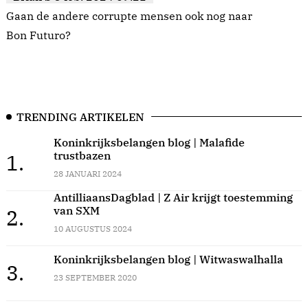
Gaan de andere corrupte mensen ook nog naar
Bon Futuro?
TRENDING ARTIKELEN
Koninkrijksbelangen blog | Malafide
trustbazen
1.
28 JANUARI 2024
AntilliaansDagblad | Z Air krijgt toestemming
van SXM
2.
10 AUGUSTUS 2024
Koninkrijksbelangen blog | Witwaswalhalla
3.
23 SEPTEMBER 2020