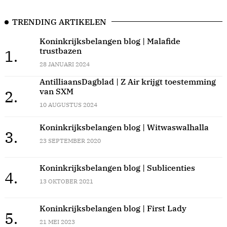
TRENDING ARTIKELEN
Koninkrijksbelangen blog | Malafide
trustbazen
1.
28 JANUARI 2024
AntilliaansDagblad | Z Air krijgt toestemming
van SXM
2.
10 AUGUSTUS 2024
Koninkrijksbelangen blog | Witwaswalhalla
3.
23 SEPTEMBER 2020
Koninkrijksbelangen blog | Sublicenties
4.
13 OKTOBER 2021
Koninkrijksbelangen blog | First Lady
5.
21 MEI 2023