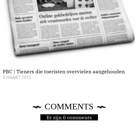
PBC | Tieners die toeristen overvielen aangehouden
2 MAART 2022
COMMENTS
Er zijn 0 comments