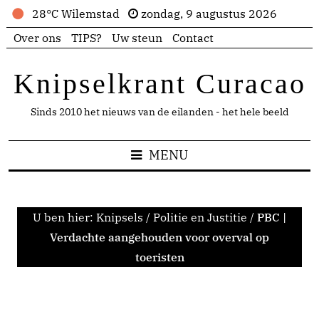
28°C Wilemstad
zondag, 9 augustus 2026
Over ons
TIPS?
Uw steun
Contact
Knipselkrant Curacao
Sinds 2010 het nieuws van de eilanden - het hele beeld
MENU
U ben hier:
Knipsels
/
Politie en Justitie
/
PBC |
Verdachte aangehouden voor overval op
toeristen