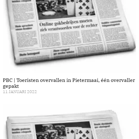
PBC | Toeristen overvallen in Pietermaai, één overvaller
gepakt
11 JANUARI 2022