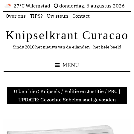
27°C Wilemstad
donderdag, 6 augustus 2026
Over ons
TIPS?
Uw steun
Contact
Knipselkrant Curacao
Sinds 2010 het nieuws van de eilanden - het hele beeld
MENU
U ben hier:
Knipsels
/
Politie en Justitie
/
PBC |
UPDATE: Gezochte Sebelon snel gevonden