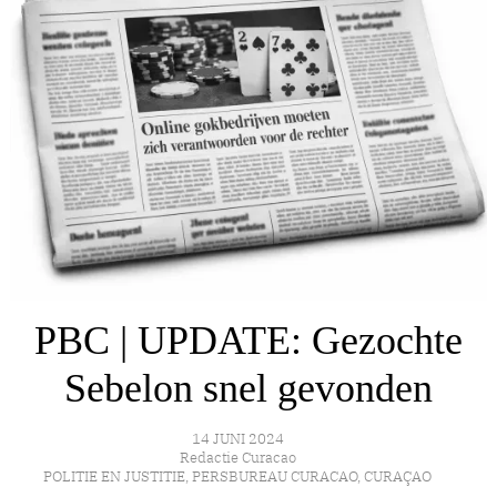
PBC | UPDATE: Gezochte
Sebelon snel gevonden
14 JUNI 2024
Redactie Curacao
POLITIE EN JUSTITIE
,
PERSBUREAU CURACAO
,
CURAÇAO