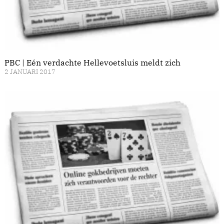
PBC | Eén verdachte Hellevoetsluis meldt zich
2 JANUARI 2017