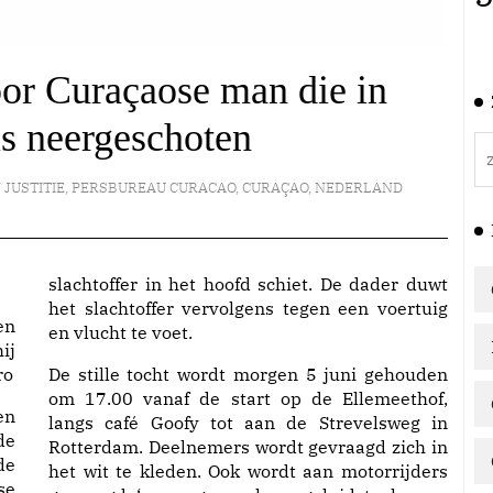
oor Curaçaose man die in
s neergeschoten
 JUSTITIE
,
PERSBUREAU CURACAO
,
CURAÇAO
,
NEDERLAND
slachtoffer in het hoofd schiet. De dader duwt
het slachtoffer vervolgens tegen een voertuig
en
en vlucht te voet.
ij
ro
De stille tocht wordt morgen 5 juni gehouden
om 17.00 vanaf de start op de Ellemeethof,
en
langs café Goofy tot aan de Strevelsweg in
de
Rotterdam. Deelnemers wordt gevraagd zich in
de
het wit te kleden. Ook wordt aan motorrijders
se