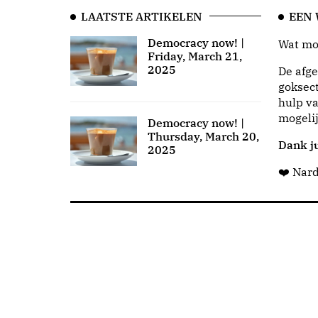
LAATSTE ARTIKELEN
EEN
Democracy now! |
Wat moo
Friday, March 21,
2025
De afge
goksect
hulp va
mogeli
Democracy now! |
Thursday, March 20,
Dank ju
2025
❤️ Nar