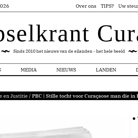
2026
Over ons
TIPS?
Uw steu
pselkrant Cur
Sinds 2010 het nieuws van de eilanden - het hele beeld
S
MEDIA
NIEUWS
LANDEN
e en Justitie
/
PBC | Stille tocht voor Curaçaose man die in