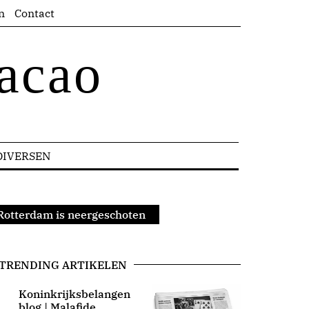
n
Contact
acao
DIVERSEN
 Rotterdam is neergeschoten
TRENDING ARTIKELEN
Koninkrijksbelangen
blog | Malafide