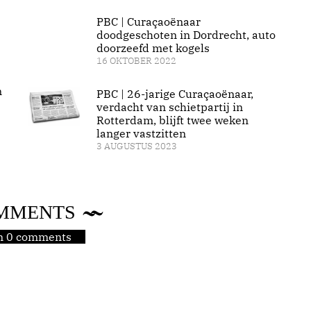
PBC | Curaçaoënaar
doodgeschoten in Dordrecht, auto
doorzeefd met kogels
16 OKTOBER 2022
n
PBC | 26-jarige Curaçaoënaar,
verdacht van schietpartij in
Rotterdam, blijft twee weken
langer vastzitten
3 AUGUSTUS 2023
MMENTS
jn 0 comments