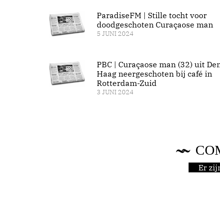
ParadiseFM | Stille tocht voor
doodgeschoten Curaçaose man
5 JUNI 2024
PBC | Curaçaose man (32) uit De
Haag neergeschoten bij café in
Rotterdam-Zuid
3 JUNI 2024
CO
Er zi