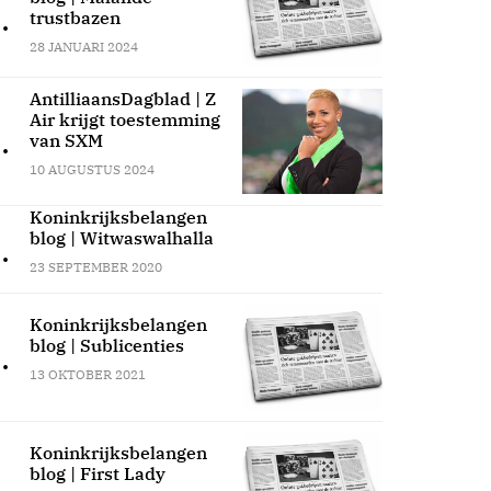
.
trustbazen
28 JANUARI 2024
AntilliaansDagblad | Z
Air krijgt toestemming
.
van SXM
10 AUGUSTUS 2024
Koninkrijksbelangen
blog | Witwaswalhalla
.
23 SEPTEMBER 2020
Koninkrijksbelangen
blog | Sublicenties
.
13 OKTOBER 2021
Koninkrijksbelangen
blog | First Lady
.