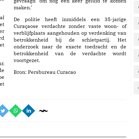
gevraagd ‘om nog een keer geluid te komen
maken.’
al
De politie heeft inmiddels een 35-jarige
et
Curaçaose verdachte zonder vaste woon- of
er
verblijfplaats aangehouden op verdenking van
rd
betrokkenheid bij de schietpartij. Het
et
onderzoek naar de exacte toedracht en de
betrokkenheid van de verdachte wordt
voortgezet.
r.
de
Bron:
Persbureau Curacao
oe
et