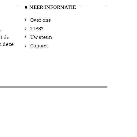
MEER INFORMATIE
Over ons
TIPS?
e
Uw steun
t de
n deze
Contact