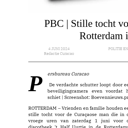
PBC | Stille tocht v
Rotterdam i
4 JUNI 2024
POLITIE EN
Redactie Curacao
Persbureau Curacao
De verdachte schutter loopt door e
beveiligingcamera even voordat h
schiet | Screenshot: Boevennieuws.p
ROTTERDAM – Vrienden en familie houden e
stille tocht voor de Curaçaose man die in 
vroege uren van zaterdag 1 juni voor 
discotheek ‘t Half Uurtje in de Rotterdam