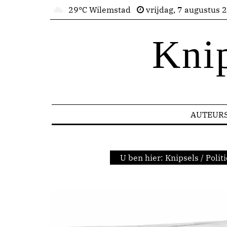
29°C Wilemstad
vrijdag, 7 augustus 
Kni
AUTEUR
U ben hier:
Knipsels
/
Politi