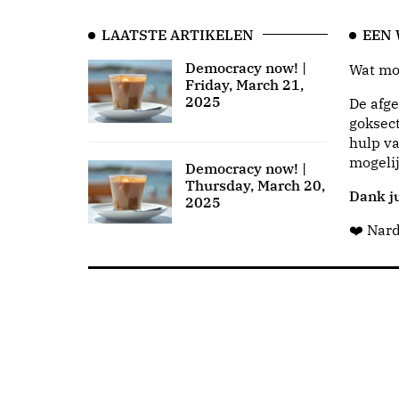
LAATSTE ARTIKELEN
EEN
Democracy now! |
Wat moo
Friday, March 21,
2025
De afge
goksect
hulp va
mogeli
Democracy now! |
Thursday, March 20,
Dank ju
2025
❤️ Nar