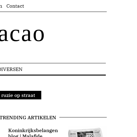
n
Contact
acao
DIVERSEN
 ruzie op straat
TRENDING ARTIKELEN
Koninkrijksbelangen
blog | Malafide