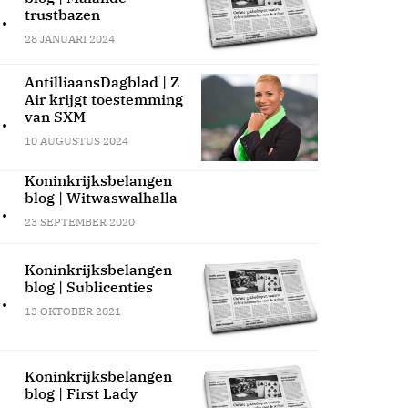
.
trustbazen
28 JANUARI 2024
AntilliaansDagblad | Z
Air krijgt toestemming
.
van SXM
10 AUGUSTUS 2024
Koninkrijksbelangen
blog | Witwaswalhalla
.
23 SEPTEMBER 2020
Koninkrijksbelangen
blog | Sublicenties
.
13 OKTOBER 2021
Koninkrijksbelangen
blog | First Lady
.