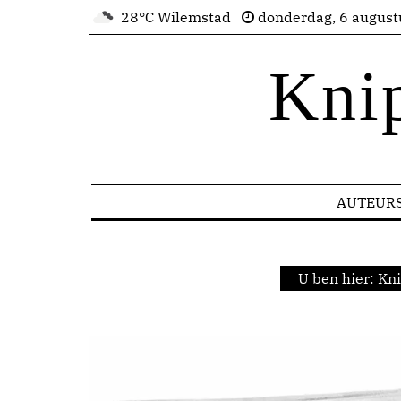
28°C Wilemstad
donderdag, 6 august
Kni
AUTEUR
U ben hier:
Kni