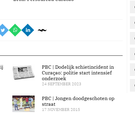
ij
PBC | Dodelijk schietincident in
Curaçao: politie start intensief
onderzoek
24 SEPTEMBER 2023
PBC | Jongen doodgeschoten op
straat
17 NOVEMBER 2015