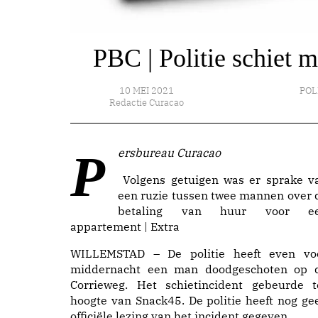
PBC | Politie schiet m
10 MEI 2021
POL
Redactie Curacao
Persbureau Curacao
Volgens getuigen was er sprake v
een ruzie tussen twee mannen over 
betaling van huur voor e
appartement | Extra
WILLEMSTAD – De politie heeft even vo
middernacht een man doodgeschoten op 
Corrieweg. Het schietincident gebeurde t
hoogte van Snack45. De politie heeft nog ge
officiële lezing van het incident gegeven.