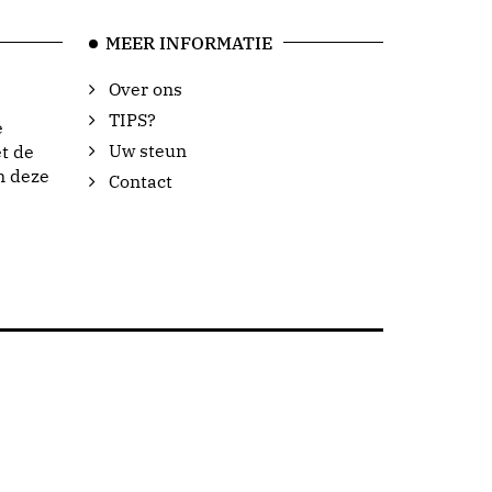
MEER INFORMATIE
Over ons
TIPS?
e
Uw steun
t de
n deze
Contact