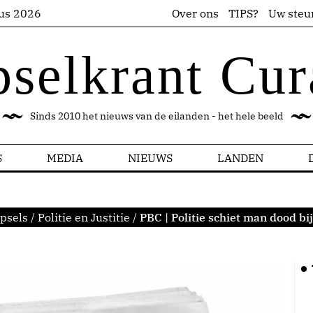
us 2026
Over ons
TIPS?
Uw steu
pselkrant Cur
Sinds 2010 het nieuws van de eilanden - het hele beeld
S
MEDIA
NIEUWS
LANDEN
psels
/
Politie en Justitie
/
PBC | Politie schiet man dood bij