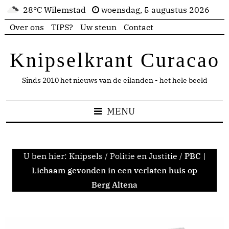
28°C Wilemstad
woensdag, 5 augustus 2026
Over ons
TIPS?
Uw steun
Contact
Knipselkrant Curacao
Sinds 2010 het nieuws van de eilanden - het hele beeld
MENU
U ben hier:
Knipsels
/
Politie en Justitie
/
PBC |
Lichaam gevonden in een verlaten huis op
Berg Altena