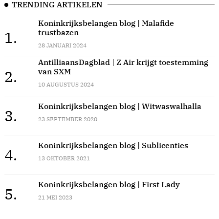
TRENDING ARTIKELEN
Koninkrijksbelangen blog | Malafide
trustbazen
1.
28 JANUARI 2024
AntilliaansDagblad | Z Air krijgt toestemming
van SXM
2.
10 AUGUSTUS 2024
Koninkrijksbelangen blog | Witwaswalhalla
3.
23 SEPTEMBER 2020
Koninkrijksbelangen blog | Sublicenties
4.
13 OKTOBER 2021
Koninkrijksbelangen blog | First Lady
5.
21 MEI 2023