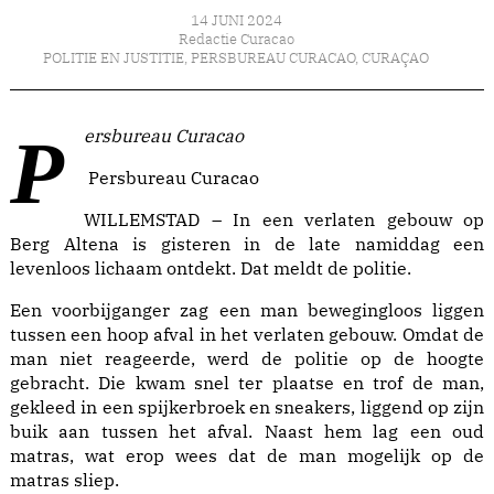
14 JUNI 2024
Redactie Curacao
POLITIE EN JUSTITIE
,
PERSBUREAU CURACAO
,
CURAÇAO
Persbureau Curacao
Persbureau Curacao
WILLEMSTAD – In een verlaten gebouw op
Berg Altena is gisteren in de late namiddag een
levenloos lichaam ontdekt. Dat meldt de politie.
Een voorbijganger zag een man bewegingloos liggen
tussen een hoop afval in het verlaten gebouw. Omdat de
man niet reageerde, werd de politie op de hoogte
gebracht. Die kwam snel ter plaatse en trof de man,
gekleed in een spijkerbroek en sneakers, liggend op zijn
buik aan tussen het afval. Naast hem lag een oud
matras, wat erop wees dat de man mogelijk op de
matras sliep.