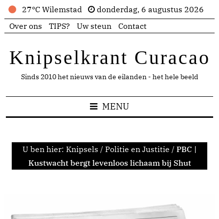
27°C Wilemstad
donderdag, 6 augustus 2026
Over ons
TIPS?
Uw steun
Contact
Knipselkrant Curacao
Sinds 2010 het nieuws van de eilanden - het hele beeld
MENU
U ben hier:
Knipsels
/
Politie en Justitie
/
PBC |
Kustwacht bergt levenloos lichaam bij Shut