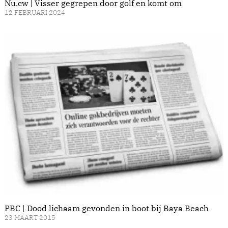
Nu.cw | Visser gegrepen door golf en komt om
12 FEBRUARI 2024
PBC | Dood lichaam gevonden in boot bij Baya Beach
23 MAART 2015