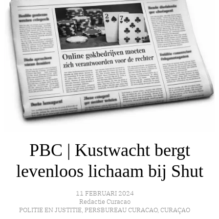
PBC | Kustwacht bergt
levenloos lichaam bij Shut
11 FEBRUARI 2024
Redactie Curacao
POLITIE EN JUSTITIE
,
PERSBUREAU CURACAO
,
CURAÇAO