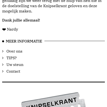
gelukkig zijn we weer terug met de hulp van hen die in
de doelstelling van de Knipselkrant geloven en deze
mogelijk maken.
Dank jullie allemaal!
❤️ Nardy
MEER INFORMATIE
Over ons
TIPS?
Uw steun
Contact