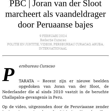
PBC | Joran van der Sloot
marcheert als vaandeldrager
door Peruaanse bajes
9 FEBRUARI 2024
Redactie Curacao
POLITIE EN JUSTITIE
,
VIDEOS
,
PERSBUREAU CURACAO
,
ARUBA
,
INTERNATIONAAL
Persbureau Curacao
TARATA – Recent zijn er nieuwe beelden
opgedoken van Joran van der Sloot, de
Nederlander die al sinds 2010 vastzit in de beruchte
Challapalca-gevangenis in Peru.
Op de video, uitgezonden door de Peruviaanse zender