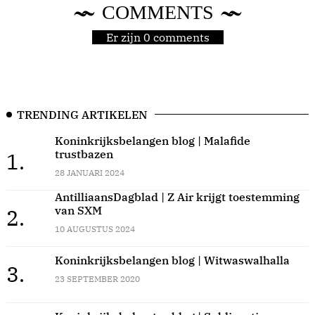
COMMENTS
Er zijn 0 comments
TRENDING ARTIKELEN
Koninkrijksbelangen blog | Malafide
trustbazen
1.
28 JANUARI 2024
AntilliaansDagblad | Z Air krijgt toestemming
van SXM
2.
10 AUGUSTUS 2024
Koninkrijksbelangen blog | Witwaswalhalla
3.
23 SEPTEMBER 2020