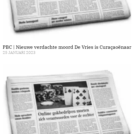
PBC | Nieuwe verdachte moord De Vries is Curaçaoënaar
25 JANUARI 2023