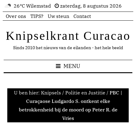
26°C Wilemstad
zaterdag, 8 augustus 2026
Over ons
TIPS?
Uw steun
Contact
Knipselkrant Curacao
Sinds 2010 het nieuws van de eilanden - het hele beeld
MENU
U ben hier:
Knipsels
/
Politie en Justitie
/
PBC |
Curaçaose Ludgardo S. ontkent elke
betrokkenheid bij de moord op Peter R. de
Vries