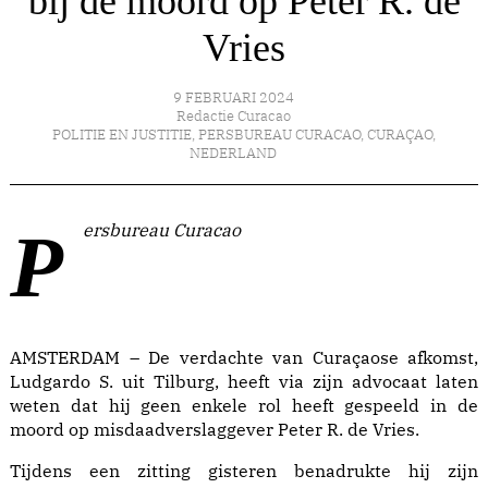
bij de moord op Peter R. de
Vries
9 FEBRUARI 2024
Redactie Curacao
POLITIE EN JUSTITIE
,
PERSBUREAU CURACAO
,
CURAÇAO
,
NEDERLAND
Persbureau Curacao
AMSTERDAM – De verdachte van Curaçaose afkomst,
Ludgardo S. uit Tilburg, heeft via zijn advocaat laten
weten dat hij geen enkele rol heeft gespeeld in de
moord op misdaadverslaggever Peter R. de Vries.
Tijdens een zitting gisteren benadrukte hij zijn