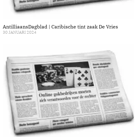
AntilliaansDagblad | Caribische tint zaak De Vries
30 JANUARI 2024