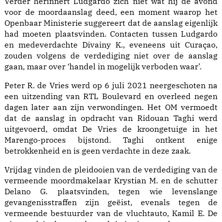
Verder herinnert Ludgardo zich niet wat hij de avond
voor de moordaanslag deed, een moment waarop het
Openbaar Ministerie suggereert dat de aanslag eigenlijk
had moeten plaatsvinden. Contacten tussen Ludgardo
en medeverdachte Divainy K., eveneens uit Curaçao,
zouden volgens de verdediging niet over de aanslag
gaan, maar over ‘handel in mogelijk verboden waar’.
Peter R. de Vries werd op 6 juli 2021 neergeschoten na
een uitzending van RTL Boulevard en overleed negen
dagen later aan zijn verwondingen. Het OM vermoedt
dat de aanslag in opdracht van Ridouan Taghi werd
uitgevoerd, omdat De Vries de kroongetuige in het
Marengo-proces bijstond. Taghi ontkent enige
betrokkenheid en is geen verdachte in deze zaak.
Vrijdag vinden de pleidooien van de verdediging van de
vermeende moordmakelaar Krystian M. en de schutter
Delano G. plaatsvinden, tegen wie levenslange
gevangenisstraffen zijn geëist, evenals tegen de
vermeende bestuurder van de vluchtauto, Kamil E. De