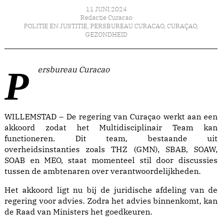
11 JUNI 2024
Redactie Curacao
POLITIE EN JUSTITIE
,
PERSBUREAU CURACAO
,
CURAÇAO
,
GEZONDHEID
Persbureau Curacao
WILLEMSTAD – De regering van Curaçao werkt aan een
akkoord zodat het Multidisciplinair Team kan
functioneren. Dit team, bestaande uit
overheidsinstanties zoals THZ (GMN), SBAB, SOAW,
SOAB en MEO, staat momenteel stil door discussies
tussen de ambtenaren over verantwoordelijkheden.
Het akkoord ligt nu bij de juridische afdeling van de
regering voor advies. Zodra het advies binnenkomt, kan
de Raad van Ministers het goedkeuren.