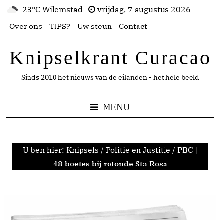
28°C Wilemstad
vrijdag, 7 augustus 2026
Over ons
TIPS?
Uw steun
Contact
Knipselkrant Curacao
Sinds 2010 het nieuws van de eilanden - het hele beeld
MENU
U ben hier:
Knipsels
/
Politie en Justitie
/
PBC |
48 boetes bij rotonde Sta Rosa