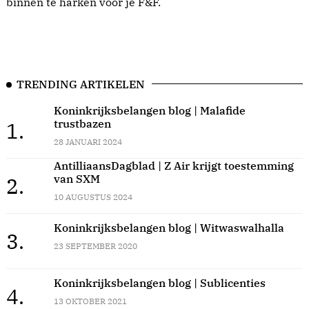
binnen te harken voor je F&F.
TRENDING ARTIKELEN
Koninkrijksbelangen blog | Malafide
trustbazen
1.
28 JANUARI 2024
AntilliaansDagblad | Z Air krijgt toestemming
van SXM
2.
10 AUGUSTUS 2024
Koninkrijksbelangen blog | Witwaswalhalla
3.
23 SEPTEMBER 2020
Koninkrijksbelangen blog | Sublicenties
4.
13 OKTOBER 2021