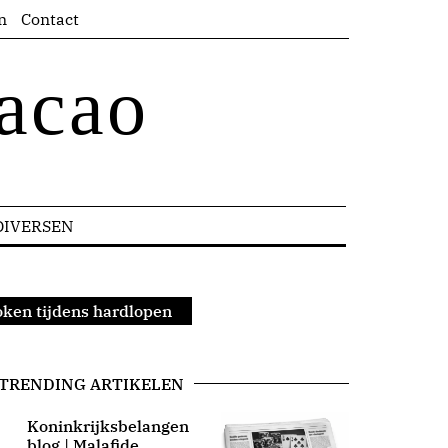
n
Contact
acao
DIVERSEN
ken tijdens hardlopen
TRENDING ARTIKELEN
Koninkrijksbelangen
blog | Malafide