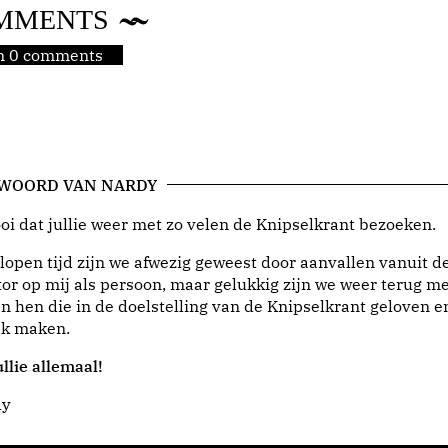
MMENTS
jn 0 comments
 WOORD VAN NARDY
i dat jullie weer met zo velen de Knipselkrant bezoeken.
lopen tijd zijn we afwezig geweest door aanvallen vanuit d
or op mij als persoon, maar gelukkig zijn we weer terug me
n hen die in de doelstelling van de Knipselkrant geloven e
jk maken.
llie allemaal!
dy