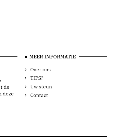
MEER INFORMATIE
Over ons
TIPS?
e
Uw steun
t de
n deze
Contact