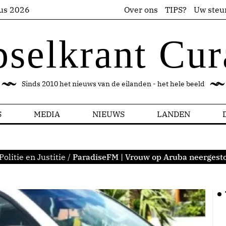
us 2026
Over ons
TIPS?
Uw steu
pselkrant Cur
Sinds 2010 het nieuws van de eilanden - het hele beeld
S
MEDIA
NIEUWS
LANDEN
Politie en Justitie
/
ParadiseFM | Vrouw op Aruba neergesto