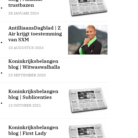
.
trustbazen
28 JANUARI 2024
AntilliaansDagblad | Z
Air krijgt toestemming
.
van SXM
10 AUGUSTUS 2024
Koninkrijksbelangen
blog | Witwaswalhalla
.
23 SEPTEMBER 2020
Koninkrijksbelangen
blog | Sublicenties
.
13 OKTOBER 2021
Koninkrijksbelangen
blog | First Lady
.