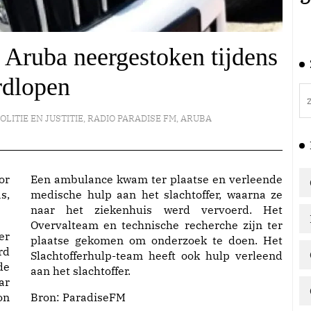
Aruba neergestoken tijdens
rdlopen
OLITIE EN JUSTITIE
,
RADIO PARADISE FM
,
ARUBA
or
Een ambulance kwam ter plaatse en verleende
s,
medische hulp aan het slachtoffer, waarna ze
naar het ziekenhuis werd vervoerd. Het
Overvalteam en technische recherche zijn ter
er
plaatse gekomen om onderzoek te doen. Het
rd
Slachtofferhulp-team heeft ook hulp verleend
de
aan het slachtoffer.
ar
on
Bron:
ParadiseFM