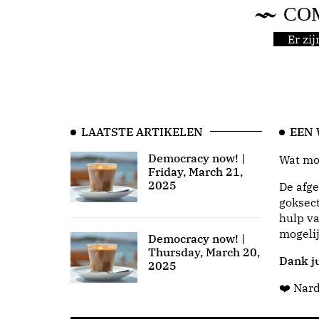
CO
Er zi
LAATSTE ARTIKELEN
EEN
Democracy now! |
Wat moo
Friday, March 21,
2025
De afge
goksect
hulp va
mogeli
Democracy now! |
Thursday, March 20,
Dank ju
2025
❤️ Nar