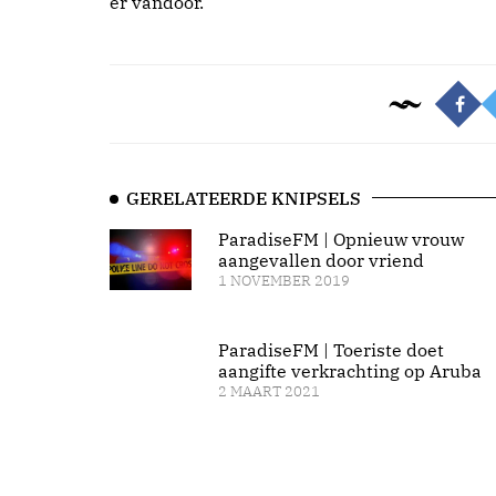
er vandoor.
GERELATEERDE KNIPSELS
ParadiseFM | Opnieuw vrouw
aangevallen door vriend
1 NOVEMBER 2019
ParadiseFM | Toeriste doet
aangifte verkrachting op Aruba
2 MAART 2021