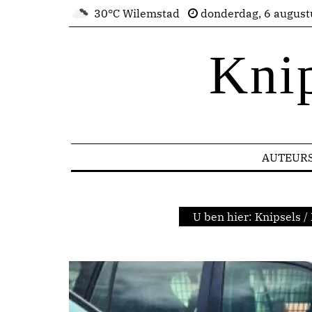
30°C Wilemstad
donderdag, 6 august
Kni
AUTEUR
U ben hier:
Knipsels
/