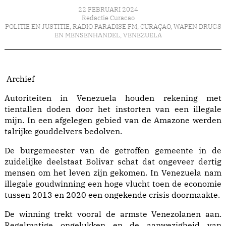
22 FEBRUARI 2024
Redactie Curacao
POLITIE EN JUSTITIE
,
RADIO PARADISE FM
,
CURAÇAO
,
WAPEN DRUGS
EN MENSENHANDEL
,
VENEZUELA
Archief
Autoriteiten in Venezuela houden rekening met
tientallen doden door het instorten van een illegale
mijn. In een afgelegen gebied van de Amazone werden
talrijke gouddelvers bedolven.
De burgemeester van de getroffen gemeente in de
zuidelijke deelstaat Bolivar schat dat ongeveer dertig
mensen om het leven zijn gekomen. In Venezuela nam
illegale goudwinning een hoge vlucht toen de economie
tussen 2013 en 2020 een ongekende crisis doormaakte.
De winning trekt vooral de armste Venezolanen aan.
Regelmatige ongelukken en de aanwezigheid van