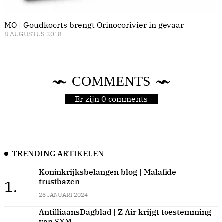
MO | Goudkoorts brengt Orinocorivier in gevaar
8 AUGUSTUS 2018
COMMENTS
Er zijn 0 comments
TRENDING ARTIKELEN
Koninkrijksbelangen blog | Malafide
trustbazen
1.
28 JANUARI 2024
AntilliaansDagblad | Z Air krijgt toestemming
van SXM