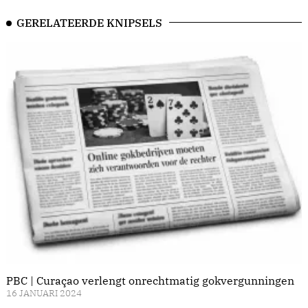
GERELATEERDE KNIPSELS
PBC | Curaçao verlengt onrechtmatig gokvergunningen
16 JANUARI 2024