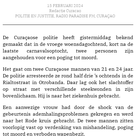
15 FEBRUARI 2024
Redactie Curacao
POLITIE EN JUSTITIE
,
RADIO PARADISE FM
,
CURAÇAO
De Curaçaose politie heeft gistermiddag bekend
gemaakt dat in de vroege woensdagochtend, kort na de
laatste carnavalsoptocht, twee personen zijn
aangehouden voor een poging tot moord.
Het gaat om twee Curaçaose mannen van 21 en 24 jaar.
De politie arresteerde ze rond half drie ’s ochtends in de
Rialtostraat in Otrobanda. Daar lag ook het slachtoffer
op straat met verschillende steekwonden in zijn
bovenlichaam. Hij is naar het ziekenhuis gebracht.
Een aanwezige vrouw had door de shock van de
gebeurtenis ademhalingsproblemen gekregen en werd
naar het Rode kruis gebracht. De twee mannen zitten
voorlopig vast op verdenking van mishandeling, poging
tot moord en verboden wapenbezit.