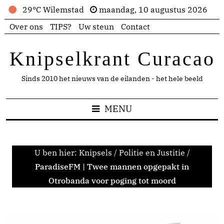
29°C Wilemstad
maandag, 10 augustus 2026
Over ons
TIPS?
Uw steun
Contact
Knipselkrant Curacao
Sinds 2010 het nieuws van de eilanden - het hele beeld
MENU
U ben hier:
Knipsels
/
Politie en Justitie
/
ParadiseFM | Twee mannen opgepakt in
Otrobanda voor poging tot moord