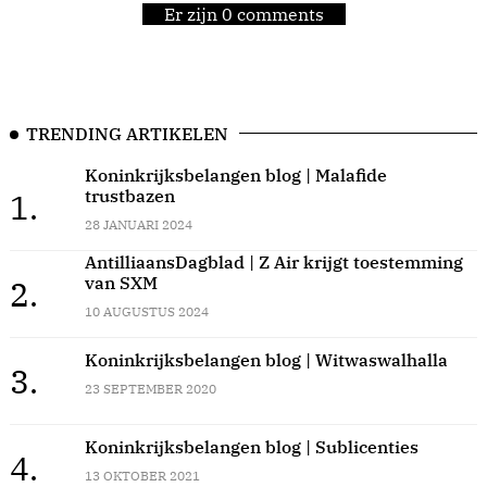
Er zijn 0 comments
TRENDING ARTIKELEN
Koninkrijksbelangen blog | Malafide
trustbazen
1.
28 JANUARI 2024
AntilliaansDagblad | Z Air krijgt toestemming
van SXM
2.
10 AUGUSTUS 2024
Koninkrijksbelangen blog | Witwaswalhalla
3.
23 SEPTEMBER 2020
Koninkrijksbelangen blog | Sublicenties
4.
13 OKTOBER 2021