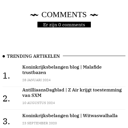
COMMENTS
Er zijn 0 comments
TRENDING ARTIKELEN
Koninkrijksbelangen blog | Malafide
trustbazen
1.
28 JANUARI 2024
AntilliaansDagblad | Z Air krijgt toestemming
van SXM
2.
10 AUGUSTUS 2024
Koninkrijksbelangen blog | Witwaswalhalla
3.
23 SEPTEMBER 2020