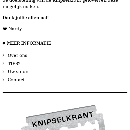
de doelstelling van de Knipselkrant geloven en deze
mogelijk maken.
Dank jullie allemaal!
❤️ Nardy
MEER INFORMATIE
Over ons
TIPS?
Uw steun
Contact