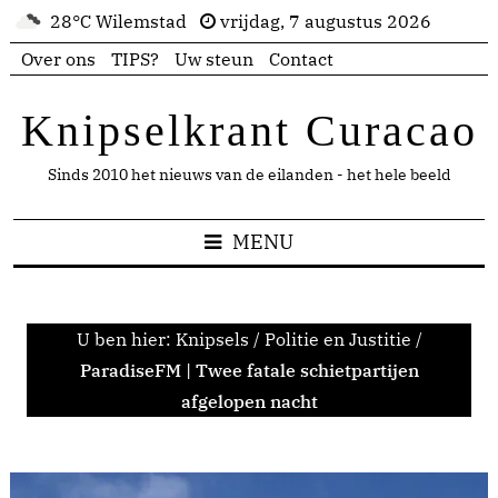
28°C Wilemstad
vrijdag, 7 augustus 2026
Over ons
TIPS?
Uw steun
Contact
Knipselkrant Curacao
Sinds 2010 het nieuws van de eilanden - het hele beeld
MENU
U ben hier:
Knipsels
/
Politie en Justitie
/
ParadiseFM | Twee fatale schietpartijen
afgelopen nacht