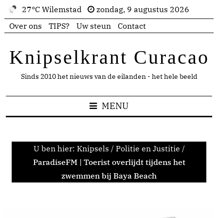
27°C Wilemstad
zondag, 9 augustus 2026
Over ons
TIPS?
Uw steun
Contact
Knipselkrant Curacao
Sinds 2010 het nieuws van de eilanden - het hele beeld
MENU
U ben hier:
Knipsels
/
Politie en Justitie
/
ParadiseFM | Toerist overlijdt tijdens het
zwemmen bij Baya Beach