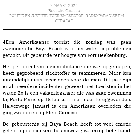
7 MAART 2024
Redactie Curacao
POLITIE EN JUSTITIE
,
TOERISMESECTOR
,
RADIO PARADISE FM
,
CURAÇAO
4Een Amerikaanse toerist die zondag was gaan
zwemmen bij Baya Beach is in het water in problemen
geraakt. Dit gebeurde ter hoogte van Fort Beekenburg.
Het personeel van een ambulance die was opgeroepen,
heeft geprobeerd slachtoffer te reanimeren. Maar kon
uiteindelijk niets meer doen voor de man. Dit jaar zijn
er al meerdere incidenten geweest met toeristen in het
water. Zo is een vakantieganger die was gaan zwemmen
bij Porto Marie op 15 februari niet meer teruggevonden.
Halverwege januari is een Amerikaan overleden die
ging zwemmen bij Klein Curaçao.
De gebeurtenis bij Baya Beach heeft tot veel emotie
geleid bij de mensen die aanwezig waren op het strand.