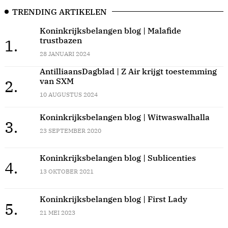
TRENDING ARTIKELEN
Koninkrijksbelangen blog | Malafide
trustbazen
1.
28 JANUARI 2024
AntilliaansDagblad | Z Air krijgt toestemming
van SXM
2.
10 AUGUSTUS 2024
Koninkrijksbelangen blog | Witwaswalhalla
3.
23 SEPTEMBER 2020
Koninkrijksbelangen blog | Sublicenties
4.
13 OKTOBER 2021
Koninkrijksbelangen blog | First Lady
5.
21 MEI 2023