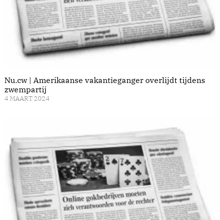
Nu.cw | Amerikaanse vakantieganger overlijdt tijdens
zwempartij
4 MAART 2024