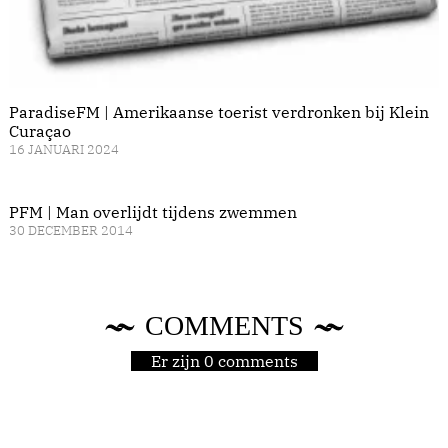
ParadiseFM | Amerikaanse toerist verdronken bij Klein
Curaçao
16 JANUARI 2024
PFM | Man overlijdt tijdens zwemmen
30 DECEMBER 2014
COMMENTS
Er zijn 0 comments