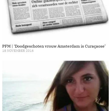
PFM | ‘Doodgeschoten vrouw Amsterdam is Curaçaose’
18 NOVEMBER 2016