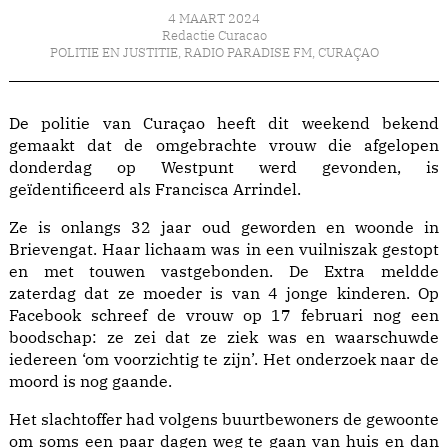
4 MAART 2024
Redactie Curacao
POLITIE EN JUSTITIE
,
RADIO PARADISE FM
,
CURAÇAO
De politie van Curaçao heeft dit weekend bekend
gemaakt dat de omgebrachte vrouw die afgelopen
donderdag op Westpunt werd gevonden, is
geïdentificeerd als Francisca Arrindel.
Ze is onlangs 32 jaar oud geworden en woonde in
Brievengat. Haar lichaam was in een vuilniszak gestopt
en met touwen vastgebonden. De Extra meldde
zaterdag dat ze moeder is van 4 jonge kinderen. Op
Facebook schreef de vrouw op 17 februari nog een
boodschap: ze zei dat ze ziek was en waarschuwde
iedereen ‘om voorzichtig te zijn’. Het onderzoek naar de
moord is nog gaande.
Het slachtoffer had volgens buurtbewoners de gewoonte
om soms een paar dagen weg te gaan van huis en dan