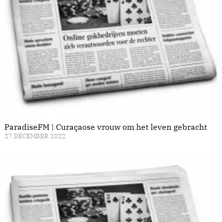
ParadiseFM | Curaçaose vrouw om het leven gebracht
27 DECEMBER 2022