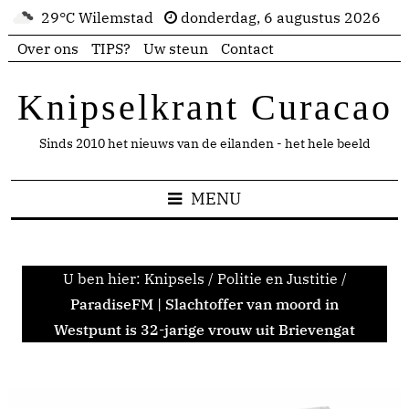
29°C Wilemstad
donderdag, 6 augustus 2026
Over ons
TIPS?
Uw steun
Contact
Knipselkrant Curacao
Sinds 2010 het nieuws van de eilanden - het hele beeld
MENU
U ben hier:
Knipsels
/
Politie en Justitie
/
ParadiseFM | Slachtoffer van moord in
Westpunt is 32-jarige vrouw uit Brievengat