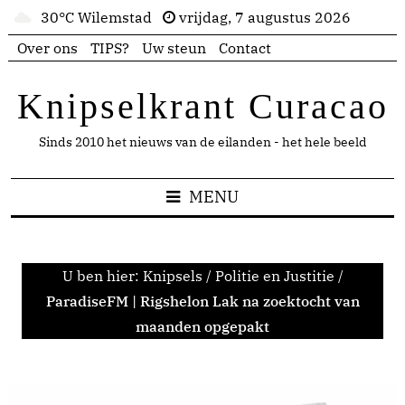
30°C Wilemstad
vrijdag, 7 augustus 2026
Over ons
TIPS?
Uw steun
Contact
Knipselkrant Curacao
Sinds 2010 het nieuws van de eilanden - het hele beeld
MENU
U ben hier:
Knipsels
/
Politie en Justitie
/
ParadiseFM | Rigshelon Lak na zoektocht van
maanden opgepakt