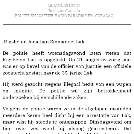
25 JANUARI 2024
Redactie Curacao
POLITIE EN JUSTITIE
,
RADIO PARADISE FM
,
CURAÇAO
Rigshelon Jonathan Emmanuel Lak
De politie heeft woensdagavond laten weten dat
Rigshelon Lak is opgepakt. Op 21 augustus vorig jaar
was er op bevel van de officier van justitie een officiële
zoektocht gestart naar de 35-jarige Lak.
Hij werd gezocht wegens illegaal bezit van een wapen
en munitie. De politie wil zijn betrokkenheid
onderzoeken bij verschillende zaken.
Volgens de politie waren ze in de afgelopen maanden
meerdere keren heel dicht bij een arrestatie van Lak,
maar wist hij steeds te ontsnappen. Dinsdagavond om
tien over zes werd hij alsnog gearresteerd. Dat