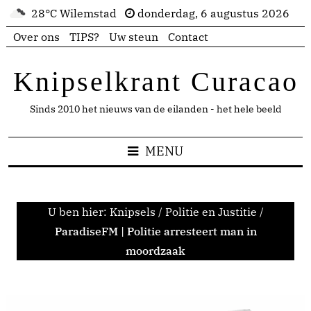
28°C Wilemstad
donderdag, 6 augustus 2026
Over ons
TIPS?
Uw steun
Contact
Knipselkrant Curacao
Sinds 2010 het nieuws van de eilanden - het hele beeld
MENU
U ben hier:
Knipsels
/
Politie en Justitie
/
ParadiseFM | Politie arresteert man in
moordzaak