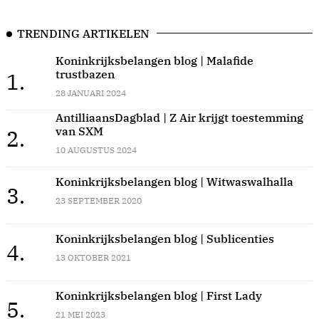
TRENDING ARTIKELEN
Koninkrijksbelangen blog | Malafide
trustbazen
1.
28 JANUARI 2024
AntilliaansDagblad | Z Air krijgt toestemming
van SXM
2.
10 AUGUSTUS 2024
Koninkrijksbelangen blog | Witwaswalhalla
3.
23 SEPTEMBER 2020
Koninkrijksbelangen blog | Sublicenties
4.
13 OKTOBER 2021
Koninkrijksbelangen blog | First Lady
5.
21 MEI 2023