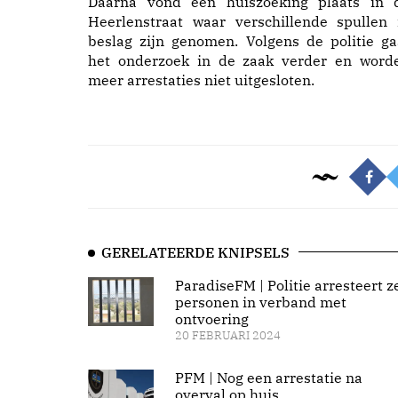
Daarna vond een huiszoeking plaats in 
Heerlenstraat waar verschillende spullen 
beslag zijn genomen. Volgens de politie ga
het onderzoek in de zaak verder en word
meer arrestaties niet uitgesloten.
GERELATEERDE KNIPSELS
ParadiseFM | Politie arresteert z
personen in verband met
ontvoering
20 FEBRUARI 2024
PFM | Nog een arrestatie na
overval op huis