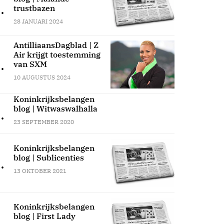
.
trustbazen
28 JANUARI 2024
AntilliaansDagblad | Z
Air krijgt toestemming
.
van SXM
10 AUGUSTUS 2024
Koninkrijksbelangen
blog | Witwaswalhalla
.
23 SEPTEMBER 2020
Koninkrijksbelangen
blog | Sublicenties
.
13 OKTOBER 2021
Koninkrijksbelangen
blog | First Lady
.