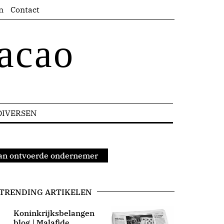
n
Contact
acao
DIVERSEN
van ontvoerde ondernemer
TRENDING ARTIKELEN
Koninkrijksbelangen
blog | Malafide