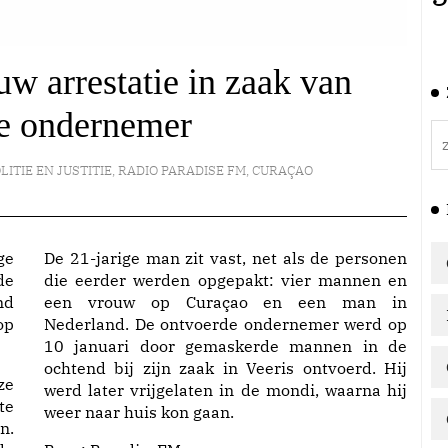
w arrestatie in zaak van
e ondernemer
LITIE EN JUSTITIE
,
RADIO PARADISE FM
,
CURAÇAO
ge
De 21-jarige man zit vast, net als de personen
de
die eerder werden opgepakt: vier mannen en
nd
een vrouw op Curaçao en een man in
op
Nederland. De ontvoerde ondernemer werd op
10 januari door gemaskerde mannen in de
ochtend bij zijn zaak in Veeris ontvoerd. Hij
ze
werd later vrijgelaten in de mondi, waarna hij
te
weer naar huis kon gaan.
n.