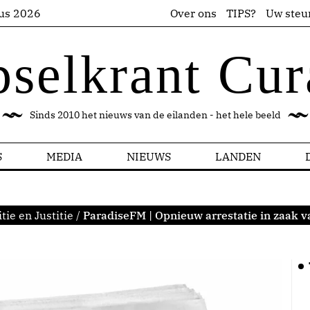
us 2026
Over ons
TIPS?
Uw steu
pselkrant Cur
Sinds 2010 het nieuws van de eilanden - het hele beeld
S
MEDIA
NIEUWS
LANDEN
itie en Justitie
/
ParadiseFM | Opnieuw arrestatie in zaak 