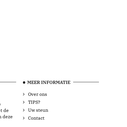
MEER INFORMATIE
Over ons
TIPS?
e
Uw steun
t de
n deze
Contact