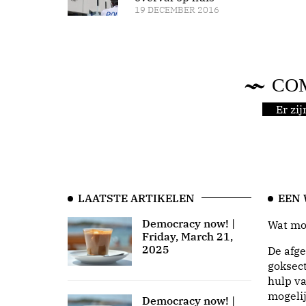
19 DECEMBER 2016
CO
Er zi
LAATSTE ARTIKELEN
EEN
Democracy now! |
Wat moo
Friday, March 21,
2025
De afge
goksect
hulp va
mogeli
Democracy now! |