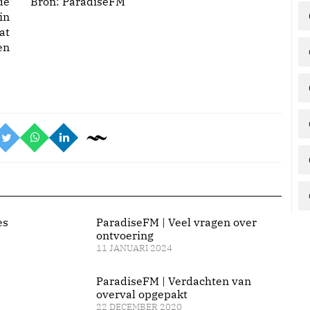
de
Bron:
ParadiseFM
in
at
en
es
ParadiseFM | Veel vragen over
ontvoering
11 JANUARI 2024
ParadiseFM | Verdachten van
overval opgepakt
22 DECEMBER 2020