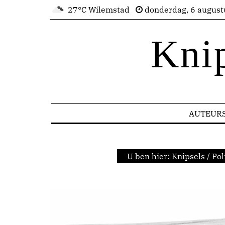
27°C Wilemstad
donderdag, 6 august
Kni
AUTEUR
U ben hier:
Knipsels
/
Pol