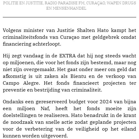
POLITIE EN JUSTITIE
,
RADIO PARADISE FM
,
CURAÇAO
,
WAPEN DRUGS
EN MENSENHANDEL
Volgens minister van Justitie Shalten Hato kampt het
criminaliteitsfonds van Curaçao met geldgebrek omdat
financiering achterloopt.
Hij zegt vandaag in de EXTRA dat hij nog steeds wacht
op miljoenen, die voor het fonds zijn bestemd, maar nog
niet zijn overgemaakt. Het gaat onder meer om geld dat
afkomstig is uit zaken als Bientu en de verkoop van
Campo Alegre. Het fonds financieert projecten ter
preventie en bestrijding van criminaliteit.
Ondanks een gereserveerd budget voor 2024 van bijna
een miljoen Naf, heeft het fonds moeite zijn
doelstellingen te realiseren. Hato benadrukt in de krant
de noodzaak van snelle actie zodat geplande projecten
voor de verbetering van de veiligheid op het eiland
kunnen worden uitgevoerd.