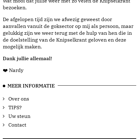
Wat mooi dat jullie weer met zo velen de Knipselkrant
bezoeken.
De afgelopen tijd zijn we afwezig geweest door
aanvallen vanuit de goksector op mij als persoon, maar
gelukkig zijn we weer terug met de hulp van hen die in
de doelstelling van de Knipselkrant geloven en deze
mogelijk maken.
Dank jullie allemaal!
❤️ Nardy
MEER INFORMATIE
Over ons
TIPS?
Uw steun
Contact