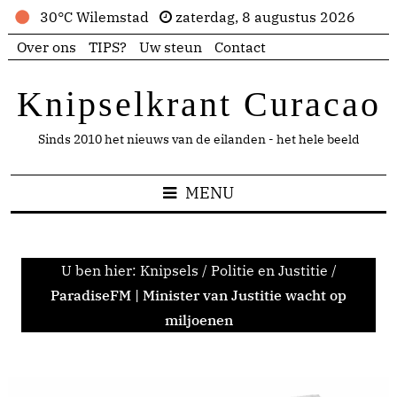
30°C Wilemstad
zaterdag, 8 augustus 2026
Over ons
TIPS?
Uw steun
Contact
Knipselkrant Curacao
Sinds 2010 het nieuws van de eilanden - het hele beeld
MENU
U ben hier:
Knipsels
/
Politie en Justitie
/
ParadiseFM | Minister van Justitie wacht op
miljoenen