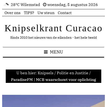
28°C Wilemstad
woensdag, 5 augustus 2026
Over ons
TIPS?
Uw steun
Contact
Knipselkrant Curacao
Sinds 2010 het nieuws van de eilanden - het hele beeld
MENU
U ben hier:
Knipsels
/
Politie en Justitie
/
ParadiseFM | MCB waarschuwt voor oplichting