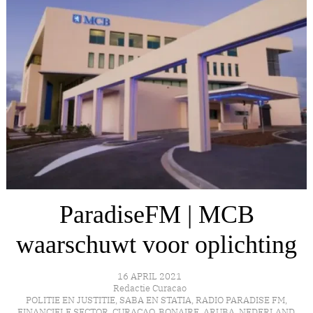
ParadiseFM | MCB
waarschuwt voor oplichting
16 APRIL 2021
Redactie Curacao
POLITIE EN JUSTITIE
,
SABA EN STATIA
,
RADIO PARADISE FM
,
FINANCIELE SECTOR
,
CURAÇAO
,
BONAIRE
,
ARUBA
,
NEDERLAND
,